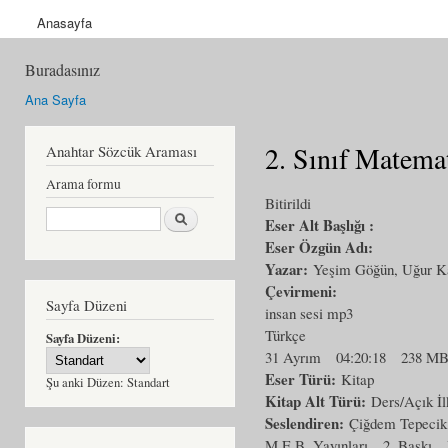
Anasayfa
Buradasınız
Ana Sayfa
2. Sınıf Matema
Anahtar Sözcük Araması
Arama formu
Bitirildi
Ara
Eser Alt Başlığı :
Eser Özgün Adı:
Yazar:
Yeşim Göğün, Uğur K
Çevirmeni:
Sayfa Düzeni
insan sesi mp3
Türkçe
Sayfa Düzeni:
31 Ayrım
04:20:18
238 M
Eser Türü:
Kitap
Şu anki Düzen:
Standart
Kitap Alt Türü:
Ders/Açık İl
Seslendiren:
Çiğdem Tepecik
M.E.B. Yayınları
2. Baskı