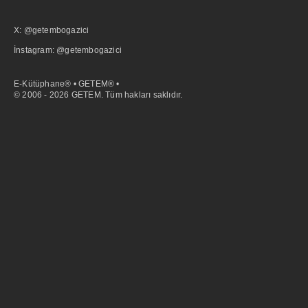
X: @getembogazici
İnstagram: @getembogazici
E-Kütüphane® • GETEM® •
© 2006 - 2026 GETEM. Tüm hakları saklıdır.