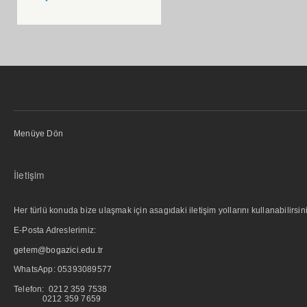
Menüye Dön
İletişim
Her türlü konuda bize ulaşmak için asagıdaki iletişim yollarını kullanabilirsini
E-Posta Adreslerimiz:
getem@bogazici.edu.tr
WhatsApp:
05393089577
Telefon: 0212 359 7538
0212 359 7659