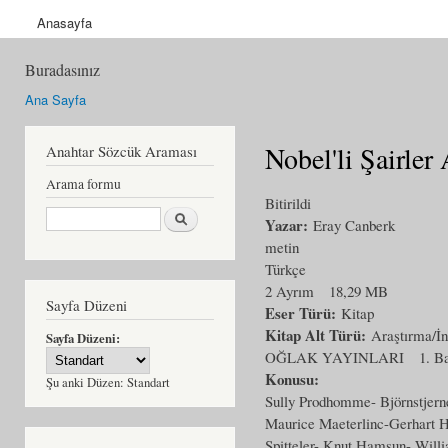
Anasayfa
Buradasınız
Ana Sayfa
Nobel'li Şairler 
Anahtar Sözcük Araması
Arama formu
Bitirildi
Ara
Yazar:
Eray Canberk
metin
Türkçe
2 Ayrım
18,29 MB
Sayfa Düzeni
Eser Türü:
Kitap
Kitap Alt Türü:
Araştırma/İ
Sayfa Düzeni:
OĞLAK YAYINLARI
1. B
Konusu:
Şu anki Düzen:
Standart
Sully Prodhomme- Björnstjerne
Maurice Maeterlinc-Gerhart 
Spitteler- Knut Hamsun- Willi