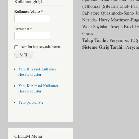
Kullanıcı girişi
(T)homas (S)tearns Eliot- Pa
Kullanıcı Adınız
*
Salvatore Quasimodo-Saint- Jo
Neruda- Harry Martinson-Eugen
Wole Soyinka- Joseph Brodsk
Parolanız
*
Grass
Talep Tarihi:
Perşembe, 12 Ş
Sisteme Giriş Tarihi:
Perşem
Beni bu bilgisayarda hatırla
Yeni Bireysel Kullanıcı
Hesabı oluştur
Yeni Kurumsal Kullanıcı
Hesabı oluştur
Yeni parola iste
GETEM Menü