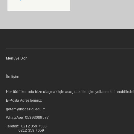
Menüye Dön
İletişim
Her türlü konuda bize ulaşmak için asagıdaki iletişim yollarını kullanabilirsini
E-Posta Adreslerimiz:
getem@bogazici.edu.tr
WhatsApp:
05393089577
Telefon: 0212 359 7538
0212 359 7659