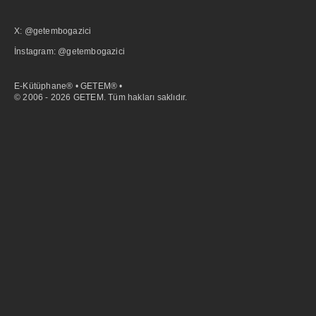
X: @getembogazici
İnstagram: @getembogazici
E-Kütüphane® • GETEM® •
© 2006 - 2026 GETEM. Tüm hakları saklıdır.