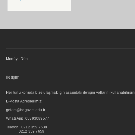
Menüye Dön
İletişim
Her türlü konuda bize ulaşmak için asagıdaki iletişim yollarını kullanabilirsini
E-Posta Adreslerimiz:
getem@bogazici.edu.tr
WhatsApp:
05393089577
Telefon: 0212 359 7538
0212 359 7659