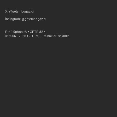
X: @getembogazici
İnstagram: @getembogazici
E-Kütüphane® • GETEM® •
© 2006 - 2026 GETEM. Tüm hakları saklıdır.