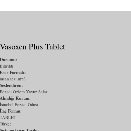
Vasoxen Plus Tablet
Durumu:
Bitirildi
Eser Formatı:
insan sesi mp3
Seslendiren:
Eczacı Özlem Yavuz Salar
Alındığı Kurum:
İstanbul Eczacı Odası
İlaç Formu:
TABLET
Türkçe
Sisteme Giriş Tarihi: