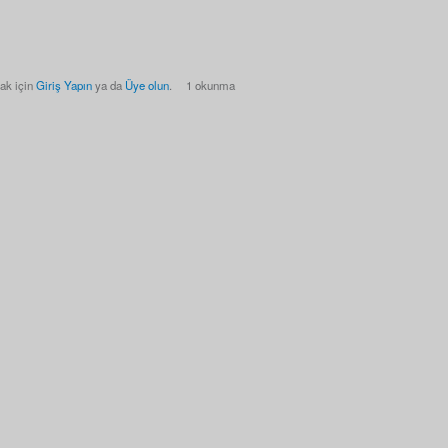
ak için
Giriş Yapın
ya da
Üye olun
.
1 okunma