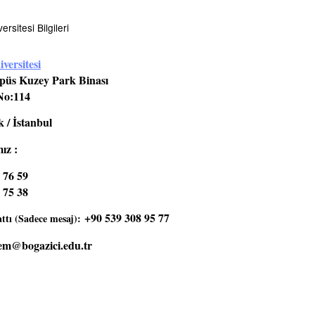
rsitesi Bilgileri
versitesi
üs Kuzey Park Binası
No:114
 / İstanbul
ız :
 76 59
 75 38
+90 539 308 95 77
tı (Sadece mesaj):
em@bogazici.edu.tr