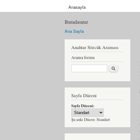
Anasayfa
Buradasınız
Ana Sayfa
Anahtar Sözcük Araması
Arama formu
Ara
Sayfa Düzeni
Sayfa Düzeni:
Şu anki Düzen:
Standart