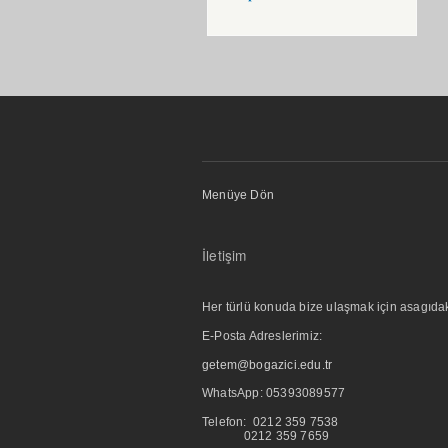
Menüye Dön
İletişim
Her türlü konuda bize ulaşmak için asagıdaki i
E-Posta Adreslerimiz:
getem@bogazici.edu.tr
WhatsApp:
05393089577
Telefon: 0212 359 7538
0212 359 7659