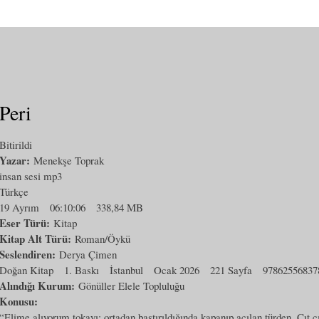
Peri
Bitirildi
Yazar:
Menekşe Toprak
insan sesi mp3
Türkçe
19 Ayrım
06:10:06
338,84 MB
Eser Türü:
Kitap
Kitap Alt Türü:
Roman/Öykü
Seslendiren:
Derya Çimen
Doğan Kitap
1. Baskı
İstanbul
Ocak 2026
221 Sayfa
97862556837
Alındığı Kurum:
Gönüller Elele Topluluğu
Konusu:
“Elime alıyorum tokayı; ortadan bastırıldığında kapanıp açılan türden. Çıt ç