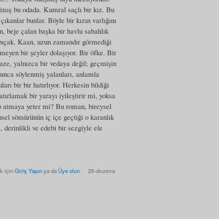
almış bu odada. Kumral saçlı bir kız. Bu
ıkanlar bunlar. Böyle bir kızın varlığını
, beje çalan başka bir havlu sabahlık
r bıçak. Kaan, uzun zamandır görmediği
meyen bir şeyler dolaşıyor. Bir öfke. Bir
aze, yalnızca bir vedaya değil; geçmişin
oyunca söylenmiş yalanları, anlamla
rı bir bir hatırlıyor. Herkesin bildiği
tırlamak bir yarayı iyileştirir mi, yoksa
ip atmaya yeter mi? Bu roman, bireysel
nsel sömürünün iç içe geçtiği o karanlık
 derinlikli ve edebi bir sezgiyle ele
k için
Giriş Yapın
ya da
Üye olun
.
29 okunma