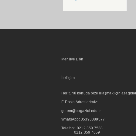
Menüye Dön
İletişim
Her türlü konuda bize ulaşmak için asagıdaki i
E-Posta Adreslerimiz:
getem@bogazici.edu.tr
WhatsApp:
05393089577
Telefon: 0212 359 7538
0212 359 7659