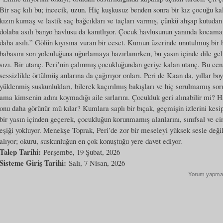
Bir saç kılı bu; incecik, uzun. Hiç kuşkusuz benden sonra bir kız çocuğu k
kızın kumaş ve lastik saç bağcıkları ve taçları varmış, çünkü ahşap kutudan ç
dolaba asılı banyo havlusu da kanıtlıyor. Çocuk havlusunun yanında kocaman
daha asılı.” Gölün kıyısına vuran bir ceset. Kumun üzerinde unutulmuş bi
babasını son yolculuğuna uğurlamaya hazırlanırken, bu yasın içinde dile gel
sızı. Bir utanç. Peri’nin çalınmış çocukluğundan geriye kalan utanç. Bu cen
sessizlikle örtülmüş anlarına da çağırıyor onları. Peri de Kaan da, yıllar b
yüklenmiş suskunlukları, bilerek kaçırılmış bakışları ve hiç sorulmamış sorula
ama kimsenin adını koymadığı aile sırlarını. Çocukluk geri alınabilir mi? Ha
onu daha görünür mü kılar? Kumlara saplı bir bıçak, geçmişin izlerini kes
bir yasın içinden geçerek, çocukluğun korunmamış alanlarını, sınıfsal ve ci
eşiği yokluyor. Menekşe Toprak, Peri’de zor bir meseleyi yüksek sesle değil,
alıyor; okuru, suskunluğun en çok konuştuğu yere davet ediyor.
Talep Tarihi:
Perşembe, 19 Şubat, 2026
Sisteme Giriş Tarihi:
Salı, 7 Nisan, 2026
Yorum yapma