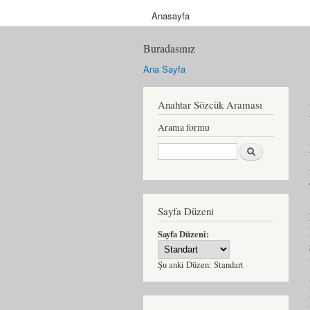
Anasayfa
Buradasınız
Ana Sayfa
Anahtar Sözcük Araması
Arama formu
Ara
Sayfa Düzeni
Sayfa Düzeni:
Şu anki Düzen:
Standart