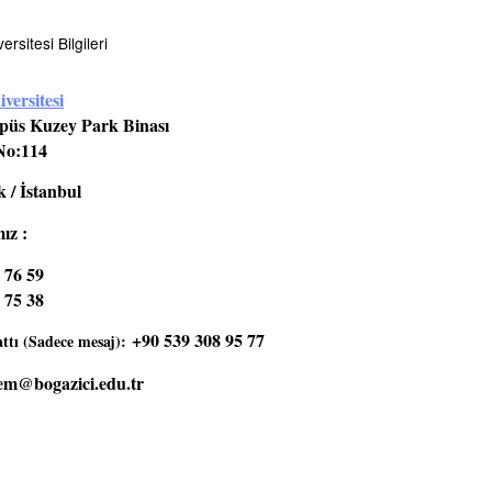
rsitesi Bilgileri
versitesi
üs Kuzey Park Binası
No:114
 / İstanbul
ız :
 76 59
 75 38
+90 539 308 95 77
tı (Sadece mesaj):
em@bogazici.edu.tr