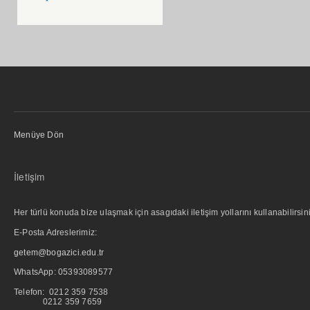
Menüye Dön
İletişim
Her türlü konuda bize ulaşmak için asagıdaki iletişim yollarını kullanabilirsini
E-Posta Adreslerimiz:
getem@bogazici.edu.tr
WhatsApp:
05393089577
Telefon: 0212 359 7538
0212 359 7659