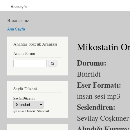
Anasayfa
Buradasınız
Ana Sayfa
Mikostatin O
Anahtar Sözcük Araması
Arama formu
Durumu:
Ara
Bitirildi
Eser Formatı:
Sayfa Düzeni
insan sesi mp3
Sayfa Düzeni:
Seslendiren:
Şu anki Düzen:
Standart
Sevilay Coşkuner
Alındığı Kurum