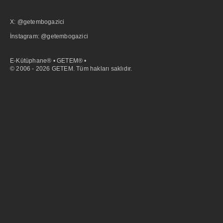
X: @getembogazici
İnstagram: @getembogazici
E-Kütüphane® • GETEM® •
© 2006 - 2026 GETEM. Tüm hakları saklıdır.