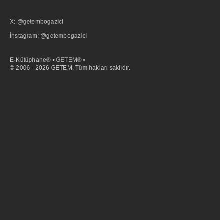
X: @getembogazici
İnstagram: @getembogazici
E-Kütüphane® • GETEM® •
© 2006 - 2026 GETEM. Tüm hakları saklıdır.