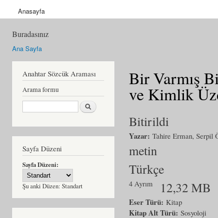
Anasayfa
Buradasınız
Ana Sayfa
Bir Varmış B
Anahtar Sözcük Araması
ve Kimlik Üz
Arama formu
Ara
Bitirildi
Yazar:
Tahire Erman, Serpil 
metin
Sayfa Düzeni
Sayfa Düzeni:
Türkçe
4 Ayrım
12,32 MB
Şu anki Düzen:
Standart
Eser Türü:
Kitap
Kitap Alt Türü:
Sosyoloji