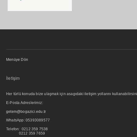
Menüye Dön
İletişim
Her türlü konuda bize ulaşmak için asagıdaki iletişim yollarını kullanabilirsini
E-Posta Adreslerimiz:
getem@bogazici.edu.tr
WhatsApp:
05393089577
Telefon: 0212 359 7538
0212 359 7659