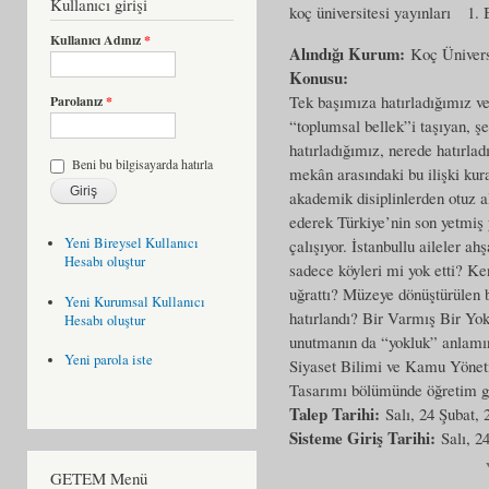
Kullanıcı girişi
koç üniversitesi yayınları
1. 
Kullanıcı Adınız
*
Alındığı Kurum:
Koç Ünivers
Konusu:
Tek başımıza hatırladığımız ve
Parolanız
*
“toplumsal bellek”i taşıyan, ş
hatırladığımız, nerede hatırlad
Beni bu bilgisayarda hatırla
mekân arasındaki bu ilişki kura
akademik disiplinlerden otuz al
ederek Türkiye’nin son yetmiş 
Yeni Bireysel Kullanıcı
çalışıyor. İstanbullu aileler a
Hesabı oluştur
sadece köyleri mi yok etti? K
uğrattı? Müzeye dönüştürülen b
Yeni Kurumsal Kullanıcı
hatırlandı? Bir Varmış Bir Yok
Hesabı oluştur
unutmanın da “yokluk” anlamın
Yeni parola iste
Siyaset Bilimi ve Kamu Yöneti
Tasarımı bölümünde öğretim gö
Talep Tarihi:
Salı, 24 Şubat, 
Sisteme Giriş Tarihi:
Salı, 2
GETEM Menü