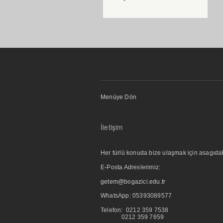
Menüye Dön
İletişim
Her türlü konuda bize ulaşmak için asagıdaki i
E-Posta Adreslerimiz:
getem@bogazici.edu.tr
WhatsApp:
05393089577
Telefon: 0212 359 7538
0212 359 7659