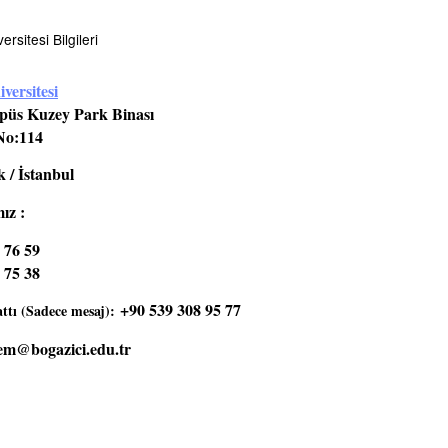
rsitesi Bilgileri
versitesi
üs Kuzey Park Binası
No:114
 / İstanbul
ız :
 76 59
 75 38
+90 539 308 95 77
tı (Sadece mesaj):
em@bogazici.edu.tr