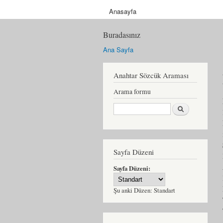
Anasayfa
Buradasınız
Ana Sayfa
Anahtar Sözcük Araması
Arama formu
Ara
Sayfa Düzeni
Sayfa Düzeni:
Şu anki Düzen:
Standart