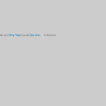
ak için
Giriş Yapın
ya da
Üye olun
.
0 okunma