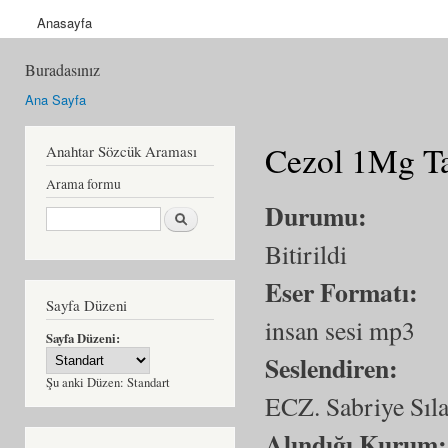
Anasayfa
Buradasınız
Ana Sayfa
Cezol 1Mg Ta
Anahtar Sözcük Araması
Arama formu
Durumu:
Ara
Bitirildi
Eser Formatı:
Sayfa Düzeni
insan sesi mp3
Sayfa Düzeni:
Seslendiren:
Şu anki Düzen:
Standart
ECZ. Sabriye Sı
Alındığı Kurum