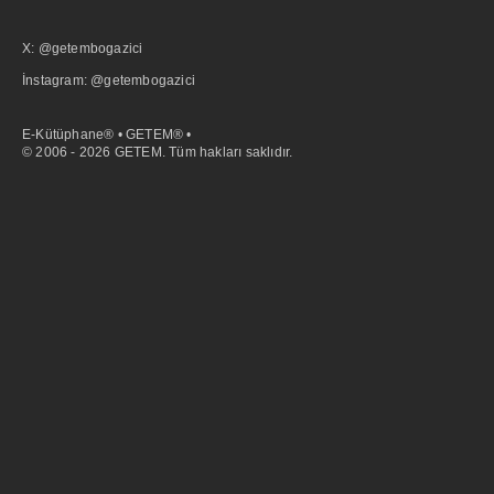
X: @getembogazici
İnstagram: @getembogazici
E-Kütüphane® • GETEM® •
© 2006 - 2026 GETEM. Tüm hakları saklıdır.