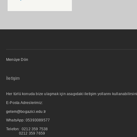
Menüye Dön
İletişim
Her türlü konuda bize ulaşmak için asagıdaki iletişim yollarını kullanabilirsini
E-Posta Adreslerimiz:
getem@bogazici.edu.tr
WhatsApp:
05393089577
Telefon: 0212 359 7538
0212 359 7659