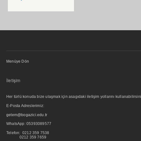
Menüye Dön
İletişim
Her türlü konuda bize ulaşmak için asagıdaki iletişim yollarını kullanabilirsini
E-Posta Adreslerimiz:
getem@bogazici.edu.tr
WhatsApp:
05393089577
Telefon: 0212 359 7538
0212 359 7659