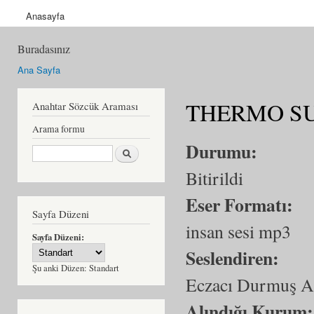
Anasayfa
Buradasınız
Ana Sayfa
THERMO SULİ
Anahtar Sözcük Araması
Arama formu
Durumu:
Ara
Bitirildi
Eser Formatı:
Sayfa Düzeni
insan sesi mp3
Sayfa Düzeni:
Seslendiren:
Şu anki Düzen:
Standart
Eczacı Durmuş A
Alındığı Kurum