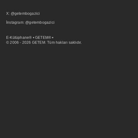
X: @getembogazici
İnstagram: @getembogazici
E-Kütüphane® • GETEM® •
© 2006 - 2026 GETEM. Tüm hakları saklıdır.