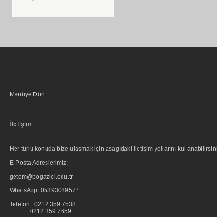
Menüye Dön
İletişim
Her türlü konuda bize ulaşmak için asagıdaki iletişim yollarını kullanabilirsini
E-Posta Adreslerimiz:
getem@bogazici.edu.tr
WhatsApp:
05393089577
Telefon: 0212 359 7538
0212 359 7659