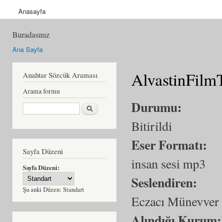
Anasayfa
Buradasınız
Ana Sayfa
AlvastinFilm
Anahtar Sözcük Araması
Arama formu
Durumu:
Ara
Bitirildi
Eser Formatı:
Sayfa Düzeni
insan sesi mp3
Sayfa Düzeni:
Seslendiren:
Şu anki Düzen:
Standart
Eczacı Münevver
Alındığı Kurum