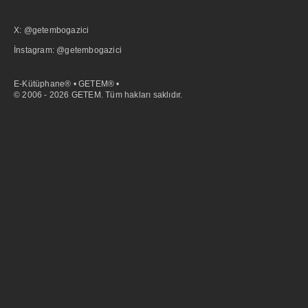
X: @getembogazici
İnstagram: @getembogazici
E-Kütüphane® • GETEM® •
© 2006 - 2026 GETEM. Tüm hakları saklıdır.