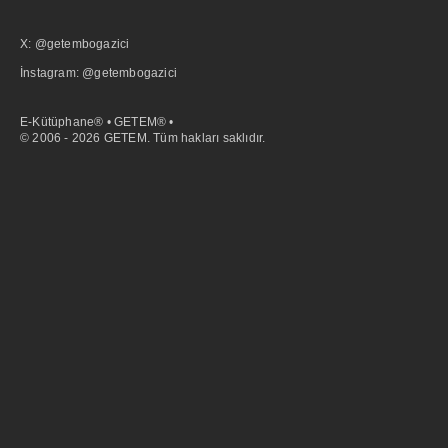
X: @getembogazici
İnstagram: @getembogazici
E-Kütüphane® • GETEM® •
© 2006 - 2026 GETEM. Tüm hakları saklıdır.