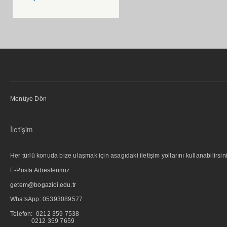
Menüye Dön
İletişim
Her türlü konuda bize ulaşmak için asagıdaki iletişim yollarını kullanabilirsini
E-Posta Adreslerimiz:
getem@bogazici.edu.tr
WhatsApp:
05393089577
Telefon: 0212 359 7538
0212 359 7659