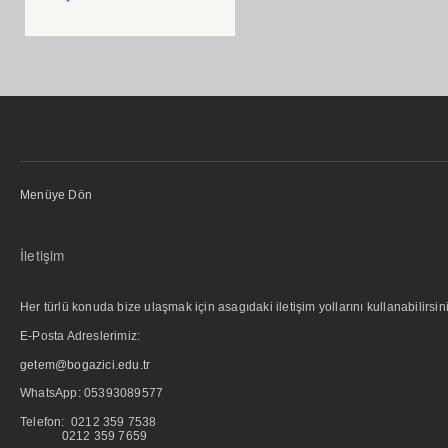
Menüye Dön
İletişim
Her türlü konuda bize ulaşmak için asagıdaki iletişim yollarını kullanabilirsini
E-Posta Adreslerimiz:
getem@bogazici.edu.tr
WhatsApp:
05393089577
Telefon: 0212 359 7538
0212 359 7659