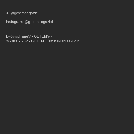
X: @getembogazici
İnstagram: @getembogazici
E-Kütüphane® • GETEM® •
© 2006 - 2026 GETEM. Tüm hakları saklıdır.