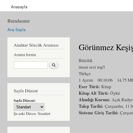
Anasayfa
Buradasınız
Ana Sayfa
Görünmez Keşi
Anahtar Sözcük Araması
Arama formu
Bitirildi
Ara
insan sesi mp3
Türkçe
1 Ayrım
00:16:06
14,75 M
Eser Türü:
Kitap
Sayfa Düzeni
Kitap Alt Türü:
Öykü
Alındığı Kurum:
Açık Radyo
Sayfa Düzeni:
Talep Tarihi:
Çarşamba, 11 M
Sisteme Giriş Tarihi:
Çarşam
Şu anki Düzen:
Standart