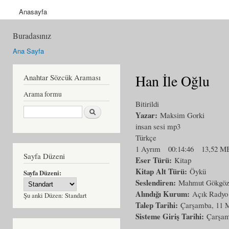
Anasayfa
Buradasınız
Ana Sayfa
Han İle Oğlu
Anahtar Sözcük Araması
Arama formu
Bitirildi
Ara
Yazar:
Maksim Gorki
insan sesi mp3
Türkçe
1 Ayrım
00:14:46
13,52 M
Sayfa Düzeni
Eser Türü:
Kitap
Kitap Alt Türü:
Öykü
Sayfa Düzeni:
Seslendiren:
Mahmut Gökgö
Alındığı Kurum:
Açık Radyo
Şu anki Düzen:
Standart
Talep Tarihi:
Çarşamba, 11 M
Sisteme Giriş Tarihi:
Çarşam