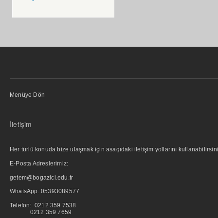
Menüye Dön
İletişim
Her türlü konuda bize ulaşmak için asagıdaki iletişim yollarını kullanabilirsini
E-Posta Adreslerimiz:
getem@bogazici.edu.tr
WhatsApp:
05393089577
Telefon: 0212 359 7538
0212 359 7659