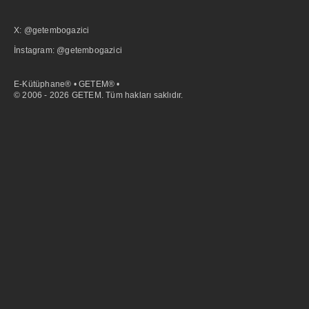
X: @getembogazici
İnstagram: @getembogazici
E-Kütüphane® • GETEM® •
© 2006 - 2026 GETEM. Tüm hakları saklıdır.