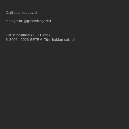
X: @getembogazici
İnstagram: @getembogazici
E-Kütüphane® • GETEM® •
© 2006 - 2026 GETEM. Tüm hakları saklıdır.