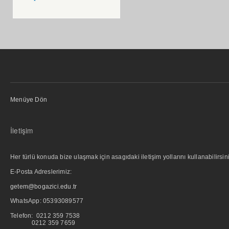
Menüye Dön
İletişim
Her türlü konuda bize ulaşmak için asagıdaki iletişim yollarını kullanabilirsini
E-Posta Adreslerimiz:
getem@bogazici.edu.tr
WhatsApp:
05393089577
Telefon: 0212 359 7538
0212 359 7659