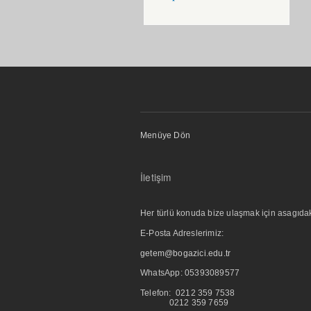
Menüye Dön
İletişim
Her türlü konuda bize ulaşmak için asagıdaki i
E-Posta Adreslerimiz:
getem@bogazici.edu.tr
WhatsApp:
05393089577
Telefon: 0212 359 7538
0212 359 7659