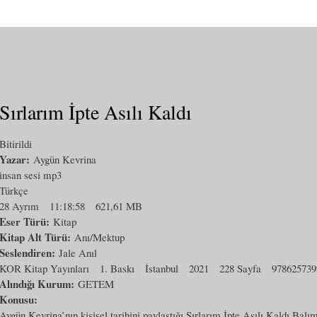
Sırlarım İpte Asılı Kaldı
Bitirildi
Yazar:
Aygün Kevrina
insan sesi mp3
Türkçe
28 Ayrım
11:18:58
621,61 MB
Eser Türü:
Kitap
Kitap Alt Türü:
Anı/Mektup
Seslendiren:
Jale Anıl
KOR Kitap Yayınları
1. Baskı
İstanbul
2021
228 Sayfa
978625739
Alındığı Kurum:
GETEM
Konusu:
Aygün Kevrina’nın kişisel tarihini paylaştığı Sırlarım İpte Asılı Kaldı Balım