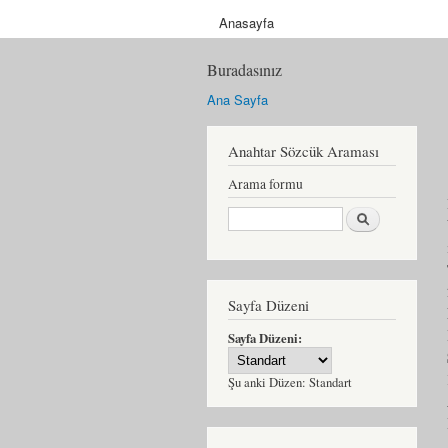
Anasayfa
Buradasınız
Ana Sayfa
Anahtar Sözcük Araması
Arama formu
Ara
Sayfa Düzeni
Sayfa Düzeni:
Şu anki Düzen:
Standart