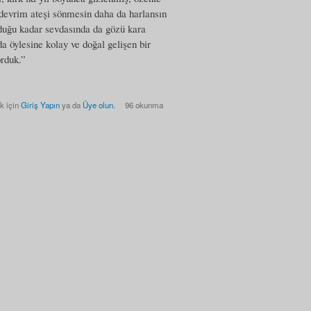
 devrim ateşi sönmesin daha da harlansın
olduğu kadar sevdasında da gözü kara
da öylesine kolay ve doğal gelişen bir
orduk.”
k için
Giriş Yapın
ya da
Üye olun
.
96 okunma