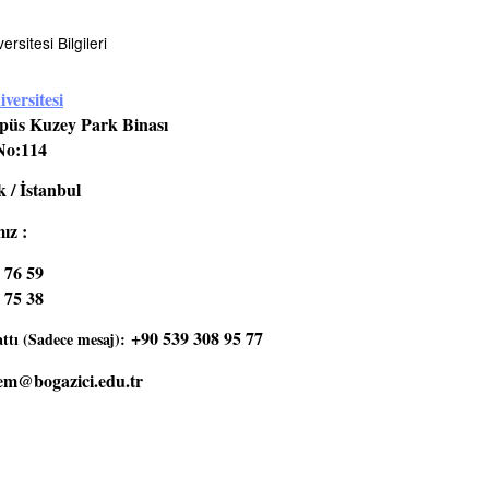
rsitesi Bilgileri
versitesi
üs Kuzey Park Binası
No:114
 / İstanbul
ız :
 76 59
 75 38
+90 539 308 95 77
tı (Sadece mesaj):
em@bogazici.edu.tr