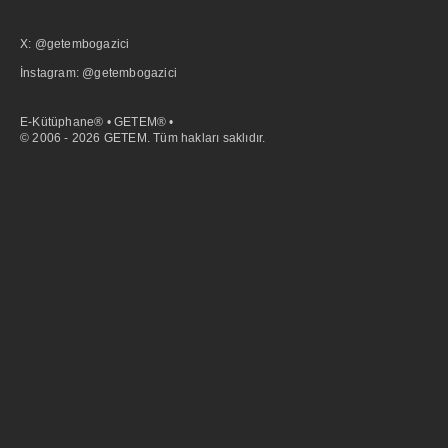
X: @getembogazici
İnstagram: @getembogazici
E-Kütüphane® • GETEM® •
© 2006 - 2026 GETEM. Tüm hakları saklıdır.