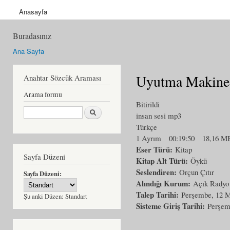
Anasayfa
Buradasınız
Ana Sayfa
Uyutma Makine
Anahtar Sözcük Araması
Arama formu
Bitirildi
Ara
insan sesi mp3
Türkçe
1 Ayrım
00:19:50
18,16 M
Eser Türü:
Kitap
Sayfa Düzeni
Kitap Alt Türü:
Öykü
Seslendiren:
Orçun Çıtır
Sayfa Düzeni:
Alındığı Kurum:
Açık Radyo
Talep Tarihi:
Perşembe, 12 M
Şu anki Düzen:
Standart
Sisteme Giriş Tarihi:
Perşem