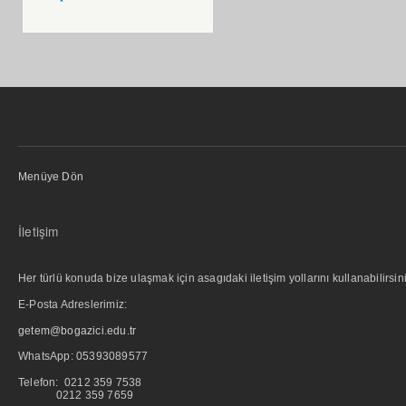
Menüye Dön
İletişim
Her türlü konuda bize ulaşmak için asagıdaki iletişim yollarını kullanabilirsini
E-Posta Adreslerimiz:
getem@bogazici.edu.tr
WhatsApp:
05393089577
Telefon: 0212 359 7538
0212 359 7659