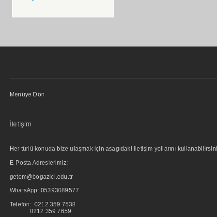
Menüye Dön
İletişim
Her türlü konuda bize ulaşmak için asagıdaki iletişim yollarını kullanabilirsini
E-Posta Adreslerimiz:
getem@bogazici.edu.tr
WhatsApp:
05393089577
Telefon: 0212 359 7538
0212 359 7659