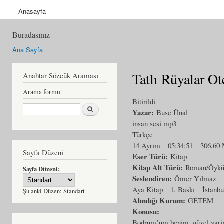
Anasayfa
Buradasınız
Ana Sayfa
Tatlı Rüyalar Ot
Anahtar Sözcük Araması
Arama formu
Bitirildi
Ara
Yazar:
Buse Ünal
insan sesi mp3
Türkçe
14 Ayrım
05:34:51
306,60
Sayfa Düzeni
Eser Türü:
Kitap
Kitap Alt Türü:
Roman/Öyk
Sayfa Düzeni:
Seslendiren:
Ömer Yılmaz
Aya Kitap
1. Baskı
İstanbu
Şu anki Düzen:
Standart
Alındığı Kurum:
GETEM
Konusu:
Bodrum’um benim, güzel yarim