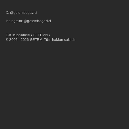
X: @getembogazici
İnstagram: @getembogazici
E-Kütüphane® • GETEM® •
© 2006 - 2026 GETEM. Tüm hakları saklıdır.