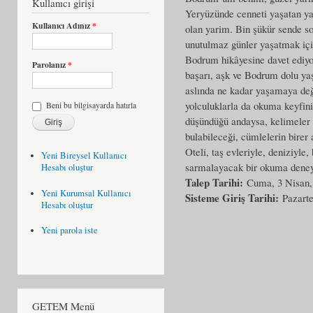
Kullanıcı girişi
Yeryüzünde cenneti yaşatan ya
Kullanıcı Adınız
*
olan yarim. Bin şükür sende so
unutulmaz günler yaşatmak içi
Bodrum hikâyesine davet ediyor
Parolanız
*
başarı, aşk ve Bodrum dolu yaş
aslında ne kadar yaşamaya değe
yolculuklarla da okuma keyfini 
Beni bu bilgisayarda hatırla
düşündüğü andaysa, kelimeler 
bulabileceği, cümlelerin birer
Oteli, taş evleriyle, deniziyle,
Yeni Bireysel Kullanıcı
sarmalayacak bir okuma deney
Hesabı oluştur
Talep Tarihi:
Cuma, 3 Nisan,
Yeni Kurumsal Kullanıcı
Sisteme Giriş Tarihi:
Pazarte
Hesabı oluştur
Yeni parola iste
GETEM Menü