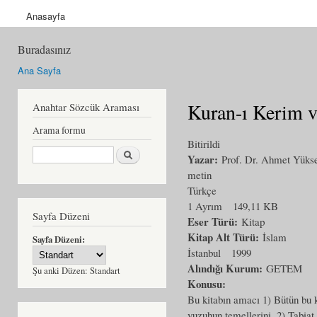
Anasayfa
Buradasınız
Ana Sayfa
Kuran-ı Kerim ve
Anahtar Sözcük Araması
Arama formu
Bitirildi
Ara
Yazar:
Prof. Dr. Ahmet Yüks
metin
Türkçe
1 Ayrım
149,11 KB
Sayfa Düzeni
Eser Türü:
Kitap
Kitap Alt Türü:
İslam
Sayfa Düzeni:
İstanbul
1999
Alındığı Kurum:
GETEM
Şu anki Düzen:
Standart
Konusu:
Bu kitabın amacı 1) Bütün bu 
vuzuhun temellerini, 2) Tabiat 