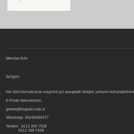
Menüye Dön
İletişim
Her türlü konuda bize ulaşmak için asagıdaki iletişim yollarını kullanabilirsini
E-Posta Adreslerimiz:
getem@bogazici.edu.tr
WhatsApp:
05393089577
Telefon: 0212 359 7538
0212 359 7659