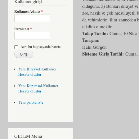
Kullanıcı girişi
olduğunu, 3) Bunları dirayet 
Kullanıcı Adınız
*
zor, nazik ve çok mesuluyetli b
da vehimlerini ilim zanneden h
takdim etmektir.
Parolanız
*
Talep Tarihi:
Cuma, 10 Nisan
Tarayan:
Halil Gürgün
Beni bu bilgisayarda hatırla
Sisteme Giriş Tarihi:
Cuma, 
Yeni Bireysel Kullanıcı
Hesabı oluştur
Yeni Kurumsal Kullanıcı
Hesabı oluştur
Yeni parola iste
GETEM Menü