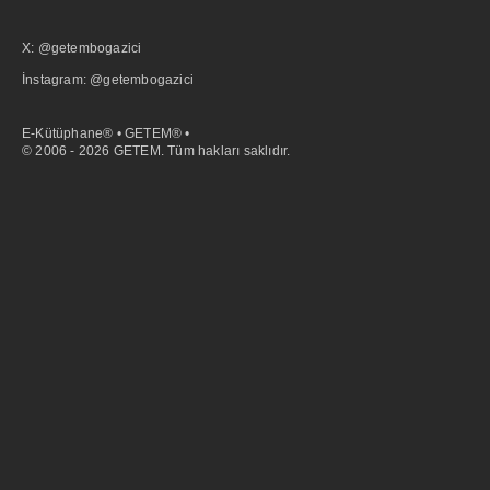
X: @getembogazici
İnstagram: @getembogazici
E-Kütüphane® • GETEM® •
© 2006 - 2026 GETEM. Tüm hakları saklıdır.