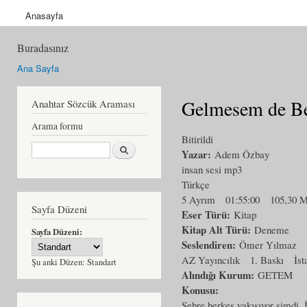
Anasayfa
Buradasınız
Ana Sayfa
Gelmesem de B
Anahtar Sözcük Araması
Arama formu
Bitirildi
Ara
Yazar:
Adem Özbay
insan sesi mp3
Türkçe
5 Ayrım
01:55:00
105,30 
Sayfa Düzeni
Eser Türü:
Kitap
Kitap Alt Türü:
Deneme
Sayfa Düzeni:
Seslendiren:
Ömer Yılmaz
AZ Yayıncılık
1. Baskı
İst
Şu anki Düzen:
Standart
Alındığı Kurum:
GETEM
Konusu:
Şehre herkes yakışıyor şimdi. İş