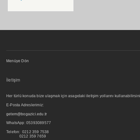
Menüye Dön
İletişim
Her türlü konuda bize ulaşmak için asagıdaki iletişim yollarını kullanabilirsini
E-Posta Adreslerimiz:
getem@bogazici.edu.tr
WhatsApp:
05393089577
Telefon: 0212 359 7538
0212 359 7659