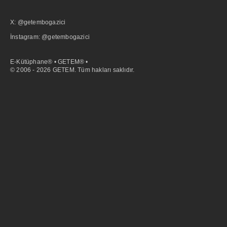
X: @getembogazici
İnstagram: @getembogazici
E-Kütüphane® • GETEM® •
© 2006 - 2026 GETEM. Tüm hakları saklıdır.