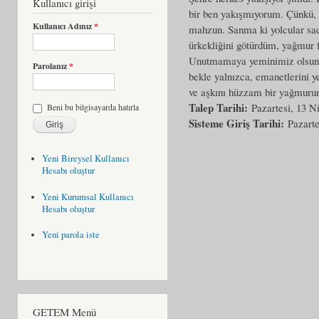
Kullanıcı girişi
bir ben yakışmıyorum. Çünkü, s
Kullanıcı Adınız
*
mahzun. Sanma ki yolcular sade
ürkekliğini götürdüm, yağmur 
Unutmamaya yeminimiz olsun di
Parolanız
*
bekle yalnızca, emanetlerini ye
ve aşkını hüzzam bir yağmur
Talep Tarihi:
Pazartesi, 13 N
Beni bu bilgisayarda hatırla
Sisteme Giriş Tarihi:
Pazarte
Yeni Bireysel Kullanıcı
Hesabı oluştur
Yeni Kurumsal Kullanıcı
Hesabı oluştur
Yeni parola iste
GETEM Menü