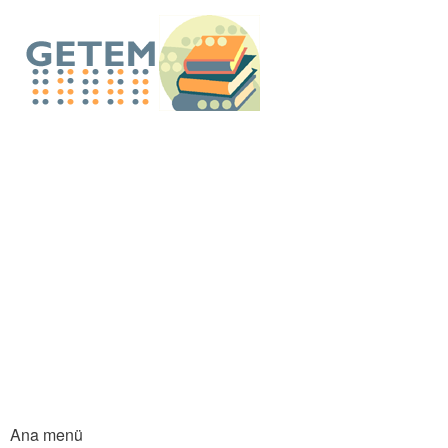
An
içe
GETEM E-Küt
atla
Ana menü