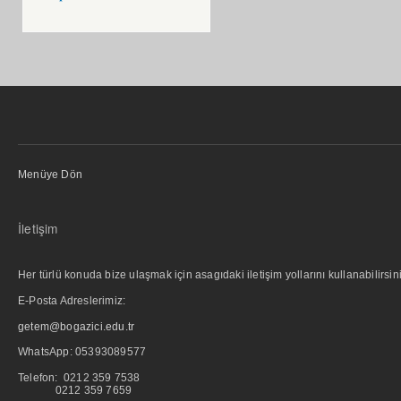
Menüye Dön
İletişim
Her türlü konuda bize ulaşmak için asagıdaki iletişim yollarını kullanabilirsini
E-Posta Adreslerimiz:
getem@bogazici.edu.tr
WhatsApp:
05393089577
Telefon: 0212 359 7538
0212 359 7659