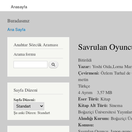
Anasayfa
Buradasınız
Ana Sayfa
Savrulan Oyunc
Anahtar Sözcük Araması
Arama formu
Bitirildi
Ara
Yazar:
Yoshi Oida,Lorna Mar
Çevirmeni:
Özlem Turhal de 
metin
Türkçe
Sayfa Düzeni
4 Ayrım
3,57 MB
Eser Türü:
Kitap
Sayfa Düzeni:
Kitap Alt Türü:
Sinema
Boğaziçi Üniversitesi Yayınlar
Şu anki Düzen:
Standart
Alındığı Kurum:
Boğaziçi Ün
Konusu:
Savrulan Oyuncu, Japon oyuncu 