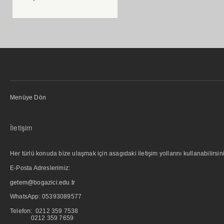
Menüye Dön
İletişim
Her türlü konuda bize ulaşmak için asagıdaki iletişim yollarını kullanabilirsini
E-Posta Adreslerimiz:
getem@bogazici.edu.tr
WhatsApp:
05393089577
Telefon: 0212 359 7538
0212 359 7659