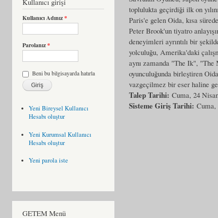
Kullanıcı girişi
toplulukta geçirdiği ilk on yıl
Kullanıcı Adınız
*
Paris'e gelen Oida, kısa sürede
Peter Brook'un tiyatro anlayışın
deneyimleri ayrıntılı bir şekil
Parolanız
*
yolculuğu, Amerika'daki çalışm
aynı zamanda "The Ik", "The M
oyunculuğunda birleştiren Oida'
Beni bu bilgisayarda hatırla
vazgeçilmez bir eser haline get
Talep Tarihi:
Cuma, 24 Nisan
Sisteme Giriş Tarihi:
Cuma, 
Yeni Bireysel Kullanıcı
Hesabı oluştur
Yeni Kurumsal Kullanıcı
Hesabı oluştur
Yeni parola iste
GETEM Menü