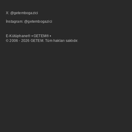
X: @getembogazici
İnstagram: @getembogazici
E-Kütüphane® • GETEM® •
© 2006 - 2026 GETEM. Tüm hakları saklıdır.