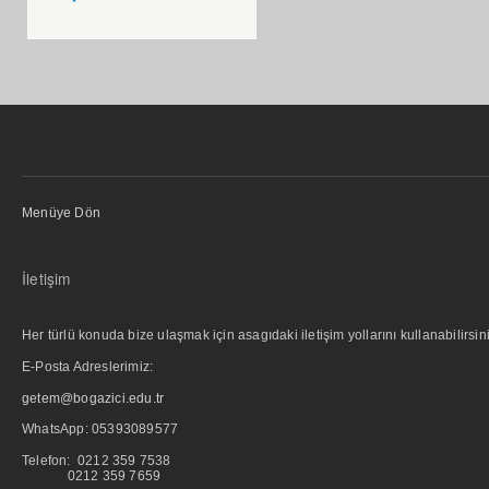
Menüye Dön
İletişim
Her türlü konuda bize ulaşmak için asagıdaki iletişim yollarını kullanabilirsini
E-Posta Adreslerimiz:
getem@bogazici.edu.tr
WhatsApp:
05393089577
Telefon: 0212 359 7538
0212 359 7659