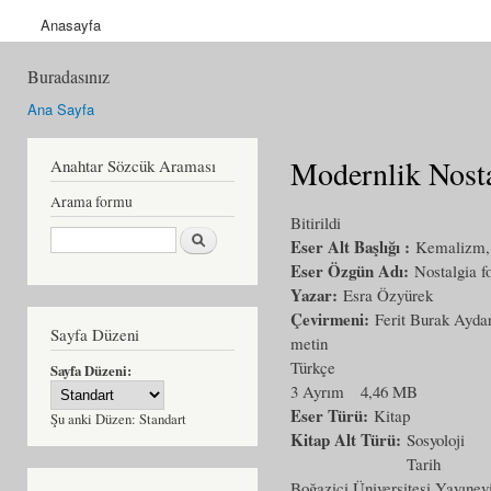
Anasayfa
Buradasınız
Ana Sayfa
Modernlik Nosta
Anahtar Sözcük Araması
Arama formu
Bitirildi
Ara
Eser Alt Başlığı :
Kemalizm, 
Eser Özgün Adı:
Nostalgia f
Yazar:
Esra Özyürek
Çevirmeni:
Ferit Burak Ayda
Sayfa Düzeni
metin
Türkçe
Sayfa Düzeni:
3 Ayrım
4,46 MB
Eser Türü:
Kitap
Şu anki Düzen:
Standart
Kitap Alt Türü:
Sosyoloji
Tarih
Boğaziçi Üniversitesi Yayınev