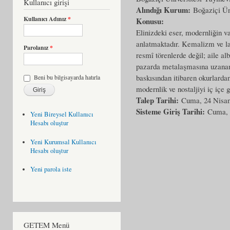
Kullanıcı girişi
Alındığı Kurum:
Boğaziçi Ün
Kullanıcı Adınız
*
Konusu:
Elinizdeki eser, modernliğin v
anlatmaktadır. Kemalizm ve lai
Parolanız
*
resmî törenlerde değil; aile a
pazarda metalaşmasına uzanan g
baskısından itibaren okurlardan
Beni bu bilgisayarda hatırla
modernlik ve nostaljiyi iç içe
Talep Tarihi:
Cuma, 24 Nisan
Sisteme Giriş Tarihi:
Cuma, 
Yeni Bireysel Kullanıcı
Hesabı oluştur
Yeni Kurumsal Kullanıcı
Hesabı oluştur
Yeni parola iste
GETEM Menü