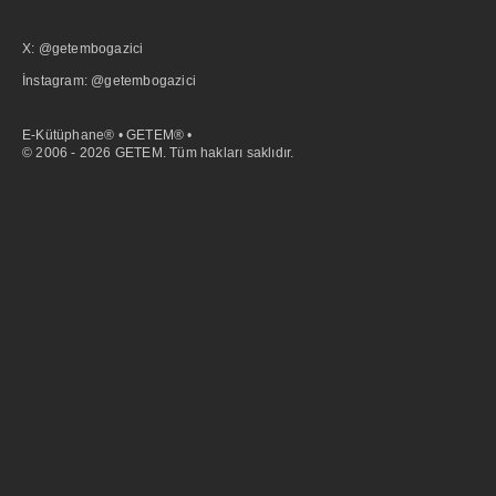
X: @getembogazici
İnstagram: @getembogazici
E-Kütüphane® • GETEM® •
© 2006 - 2026 GETEM. Tüm hakları saklıdır.