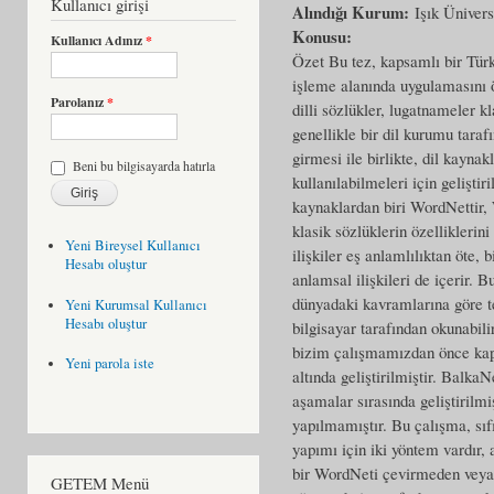
Kullanıcı girişi
Alındığı Kurum:
Işık Ünivers
Konusu:
Kullanıcı Adınız
*
Özet Bu tez, kapsamlı bir Türk
işleme alanında uygulamasını öze
Parolanız
*
dilli sözlükler, lugatnameler kl
genellikle bir dil kurumu tara
girmesi ile birlikte, dil kaynak
Beni bu bilgisayarda hatırla
kullanılabilmeleri için geliştir
kaynaklardan biri WordNettir, 
klasik sözlüklerin özelliklerin
Yeni Bireysel Kullanıcı
ilişkiler eş anlamlılıktan öte, 
Hesabı oluştur
anlamsal ilişkileri de içerir. 
dünyadaki kavramlarına göre t
Yeni Kurumsal Kullanıcı
Hesabı oluştur
bilgisayar tarafından okunabili
bizim çalışmamızdan önce kap
Yeni parola iste
altında geliştirilmiştir. Balka
aşamalar sırasında geliştirilmi
yapılmamıştır. Bu çalışma, sı
yapımı için iki yöntem vardır,
bir WordNeti çevirmeden veya 
GETEM Menü