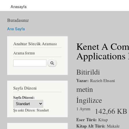
Anasayfa
Buradasınız
Ana Sayfa
Kenet A Comp
Anahtar Sözcük Araması
Applications 
Arama formu
Ara
Bitirildi
Yazar:
Razieh Ehsani
metin
Sayfa Düzeni
Sayfa Düzeni:
İngilizce
1 Ayrım
142,66 KB
Şu anki Düzen:
Standart
Eser Türü:
Kitap
Kitap Alt Türü:
Makale