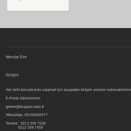
Menüye Dön
İletişim
Her türlü konuda bize ulaşmak için asagıdaki iletişim yollarını kullanabilirsini
E-Posta Adreslerimiz:
getem@bogazici.edu.tr
WhatsApp:
05393089577
Telefon: 0212 359 7538
0212 359 7659