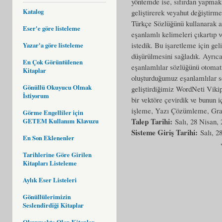
yöntemde ise, sıfırdan yapmak 
Katalog
geliştirerek veyahut değişti
Türkçe Sözlüğünü kullanarak 
Eser'e göre listeleme
eşanlamlı kelimeleri çıkartıp v
istedik. Bu işaretleme için gel
Yazar'a göre listeleme
düşürülmesini sağladık. Ayrıca
En Çok Görüntülenen
eşanlamlılar sözlüğünü otomati
Kitaplar
oluşturduğumuz eşanlamlılar sö
Gönüllü Okuyucu Olmak
geliştirdiğimiz WordNeti Vikip
İstiyorum
bir vektöre çevirdik ve bunun 
işleme, Yazı Çözümleme, Gra
Görme Engelliler için
Talep Tarihi:
GETEM Kullanım Klavuzu
Salı, 28 Nisan,
Sisteme Giriş Tarihi:
Salı, 2
En Son Eklenenler
Tarihlerine Göre Girilen
Kitapları Listeleme
Aylık Eser Listeleri
Gönüllülerimizin
Seslendirdiği Kitaplar
Okunmakta Olan Kitaplar