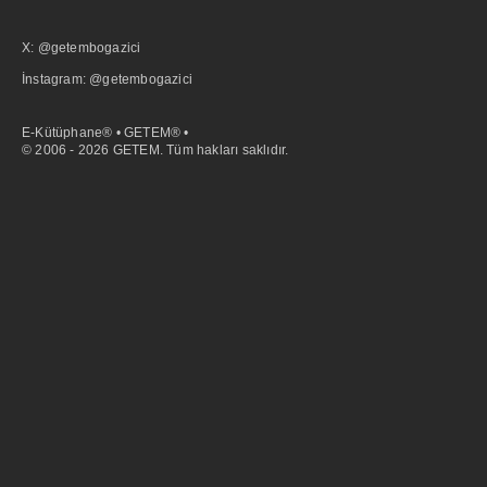
X: @getembogazici
İnstagram: @getembogazici
E-Kütüphane® • GETEM® •
© 2006 - 2026 GETEM. Tüm hakları saklıdır.