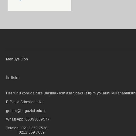
Menüye Dön
İletişim
Her türlü konuda bize ulaşmak için asagıdaki iletişim yollarını kullanabilirsini
E-Posta Adreslerimiz:
getem@bogazici.edu.tr
WhatsApp:
05393089577
Telefon: 0212 359 7538
0212 359 7659