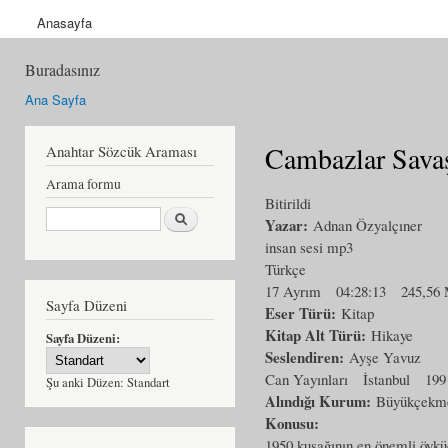
Anasayfa
Buradasınız
Ana Sayfa
Cambazlar Savaş
Anahtar Sözcük Araması
Arama formu
Bitirildi
Ara
Yazar:
Adnan Özyalçıner
insan sesi mp3
Türkçe
17 Ayrım
04:28:13
245,56
Sayfa Düzeni
Eser Türü:
Kitap
Kitap Alt Türü:
Hikaye
Sayfa Düzeni:
Seslendiren:
Ayşe Yavuz
Can Yayınları
İstanbul
199
Şu anki Düzen:
Standart
Alındığı Kurum:
Büyükçekme
Konusu:
1950 kuşağının en önemli öykü