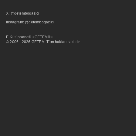
X: @getembogazici
İnstagram: @getembogazici
E-Kütüphane® • GETEM® •
© 2006 - 2026 GETEM. Tüm hakları saklıdır.