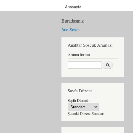
Anasayfa
Buradasınız
Ana Sayfa
Anahtar Sözcük Araması
Arama formu
Ara
Sayfa Düzeni
Sayfa Düzeni:
Şu anki Düzen:
Standart