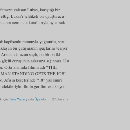
ütmeye çalışan Lukas, karıştığı bir
ettiği Lukas'ı tehlikeli bir uyuşturucu
nyasının acımasız kurallarıyla oynamak
nk kapüşonlu montuyla yağmurlu, sert
klaşan bir çatışmanın ipuçlarını veriyor.
. Arkasında uzun saçlı, on bir on iki
n güçlü duruşunun arkasına sığınmış. Üst
 Orta kısımda filmin adı “THE
 LAST MAN STANDING GETS THE JOB”
r. Afişin köşelerinde “18” yaş sınırı
efektleriyle filmin gerilim ve aksiyon
k için
Giriş Yapın
ya da
Üye olun
.
27 okunma