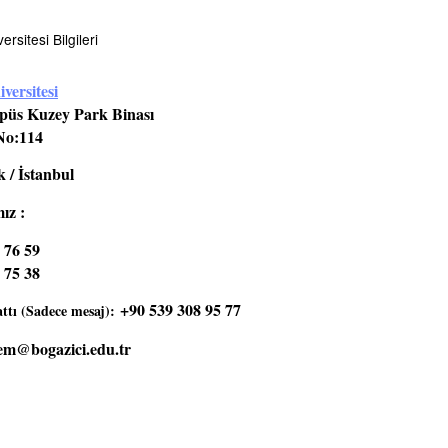
rsitesi Bilgileri
versitesi
üs Kuzey Park Binası
No:114
 / İstanbul
ız :
 76 59
 75 38
+90 539 308 95 77
tı (Sadece mesaj):
em@bogazici.edu.tr