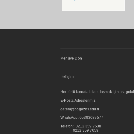
Menüye Dön
İletişim
Her türlü konuda bize ulaşmak için asagıdaki i
E-Posta Adreslerimiz:
getem@bogazici.edu.tr
WhatsApp:
05393089577
Telefon: 0212 359 7538
0212 359 7659