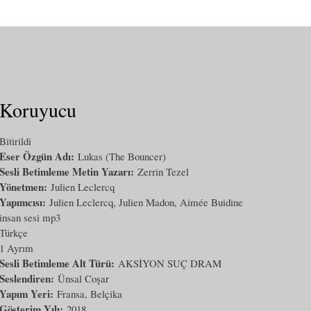
Koruyucu
Bitirildi
Eser Özgün Adı:
Lukas (The Bouncer)
Sesli Betimleme Metin Yazarı:
Zerrin Tezel
Yönetmen:
Julien Leclercq
Yapımcısı:
Julien Leclercq, Julien Madon, Aimée Buidine
insan sesi mp3
Türkçe
1 Ayrım
Sesli Betimleme Alt Türü:
AKSİYON SUÇ DRAM
Seslendiren:
Ünsal Coşar
Yapım Yeri:
Fransa, Belçika
Gösterim Yılı:
2018