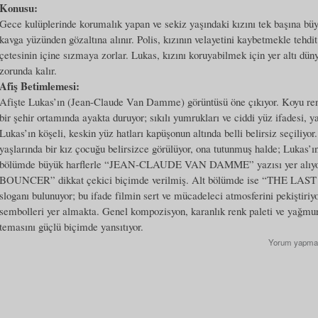
Konusu:
Gece kulüplerinde korumalık yapan ve sekiz yaşındaki kızını tek başına büy
kavga yüzünden gözaltına alınır. Polis, kızının velayetini kaybetmekle tehdit 
çetesinin içine sızmaya zorlar. Lukas, kızını koruyabilmek için yer altı dü
zorunda kalır.
Afiş Betimlemesi:
Afişte Lukas’ın (Jean-Claude Van Damme) görüntüsü öne çıkıyor. Koyu re
bir şehir ortamında ayakta duruyor; sıkılı yumrukları ve ciddi yüz ifadesi, ya
Lukas’ın köşeli, keskin yüz hatları kapüşonun altında belli belirsiz seçiliyor
yaşlarında bir kız çocuğu belirsizce görülüyor, ona tutunmuş halde; Lukas’ı
bölümde büyük harflerle “JEAN-CLAUDE VAN DAMME” yazısı yer alıyor.
BOUNCER” dikkat çekici biçimde verilmiş. Alt bölümde ise “THE
sloganı bulunuyor; bu ifade filmin sert ve mücadeleci atmosferini pekiştiriyo
sembolleri yer almakta. Genel kompozisyon, karanlık renk paleti ve yağmur 
temasını güçlü biçimde yansıtıyor.
Yorum yapma