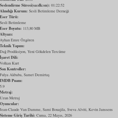
Seslendirme Süresi(sa:dk:sn):
01:22:52
Alındığı Kurum:
Sesli Betimleme Derneği
Eser Türü:
Sesli Betimleme
Eser Boyutu:
113,80 MB
Altyazı:
Ayhan Emre Özgören
Teknik Yapım:
Dağ Prodiksiyon, Yeni Gökdelen Tercüme
İşaret Dili:
Volkan Kurt
Son Kontroller:
Fulya Akbaba, Samet Demirtaş
IMDB Puanı:
5.9
Metraj:
Uzun Metraj
Oyuncular:
Jean-Claude Van Damme, Sami Bouajila, Sveva Alviti, Kevin Janssens
Sisteme Giriş Tarihi:
Cuma, 22 Mayıs, 2026