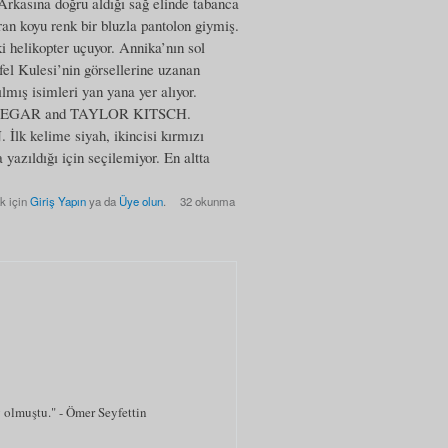
 Arkasına doğru aldığı sağ elinde tabanca
an koyu renk bir bluzla pantolon giymiş.
i helikopter uçuyor. Annika’nın sol
fel Kulesi’nin görsellerine uzanan
ılmış isimleri yan yana yer alıyor.
EGAR and TAYLOR KITSCH.
İlk kelime siyah, ikincisi kırmızı
a yazıldığı için seçilemiyor. En altta
k için
Giriş Yapın
ya da
Üye olun
.
32 okunma
 olmuştu." - Ömer Seyfettin