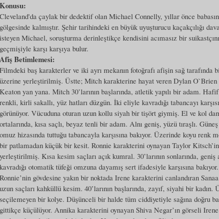
Konusu:
Cleveland'da çaylak bir dedektif olan Michael Connelly, yıllar önce babasın
gölgesinde kalmıştır. Şehir tarihindeki en büyük uyuşturucu kaçakçılığı dav
isteyen Michael, soruşturma derinleştikçe kendisini acımasız bir suikastçın
geçmişiyle karşı karşıya bulur.
Afiş Betimlemesi:
Filmdeki baş karakterler ve iki ayrı mekanın fotoğrafı afişin sağ tarafında b
üzerine yerleştirilmiş. Üstte; Mitch karakterine hayat veren Dylan O`Brien 
Keaton yan yana. Mitch 30’larının başlarında, atletik yapılı bir adam. Hafif
renkli, kirli sakallı, yüz hatları düzgün. İki eliyle kavradığı tabancayı karşı
görünüyor. Vücuduna oturan uzun kollu siyah bir tişört giymiş. El ve kol dam
ortalarında, kısa saçlı, beyaz tenli bir adam. Alnı geniş, yüzü tıraşlı. Gün
omuz hizasında tuttuğu tabancayla karşısına bakıyor. Üzerinde koyu renk mo
bir patlamadan küçük bir kesit. Ronnie karakterini oynayan Taylor Kitsch’in
yerleştirilmiş. Kısa kesim saçları açık kumral. 30’larının sonlarında, geniş al
kavradığı otomatik tüfeği omzuna dayamış sert ifadesiyle karşısına bakıyor
Ronnie’nin gövdesine yakın bir noktada Irene karakterini canlandıran Sanaa 
uzun saçları kahküllü kesim. 40’larının başlarında, zayıf, siyahi bir kadın.
seçilemeyen bir kolye. Düşünceli bir halde tüm ciddiyetiyle sağına doğru ba
gittikçe küçülüyor. Annika karakterini oynayan Shiva Negar’ın görseli Irene’