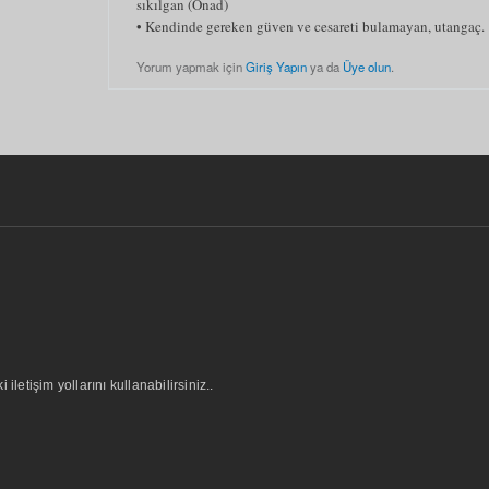
sıkılgan (Önad)
• Kendinde gereken güven ve cesareti bulamayan, utangaç.
Yorum yapmak için
Giriş Yapın
ya da
Üye olun
.
letişim yollarını kullanabilirsiniz..