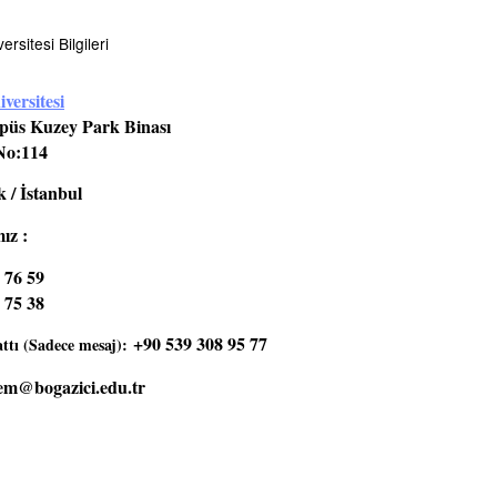
rsitesi Bilgileri
versitesi
üs Kuzey Park Binası
No:114
 / İstanbul
ız :
 76 59
 75 38
+90 539 308 95 77
tı (Sadece mesaj):
em@bogazici.edu.tr