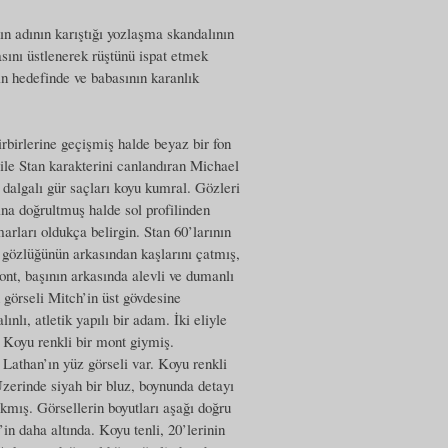
ın adının karıştığı yozlaşma skandalının
asını üstlenerek rüştünü ispat etmek
ın hedefinde ve babasının karanlık
irbirlerine geçişmiş halde beyaz bir fon
ile Stan karakterini canlandıran Michael
 dalgalı gür saçları koyu kumral. Gözleri
sına doğrultmuş halde sol profilinden
arları oldukça belirgin. Stan 60’larının
eş gözlüğünün arkasından kaşlarını çatmış,
nt, başının arkasında alevli ve dumanlı
 görseli Mitch’in üst gövdesine
ınlı, atletik yapılı bir adam. İki eliyle
. Koyu renkli bir mont giymiş.
Lathan’ın yüz görseli var. Koyu renkli
 Üzerinde siyah bir bluz, boynunda detayı
kmış. Görsellerin boyutları aşağı doğru
in daha altında. Koyu tenli, 20’lerinin