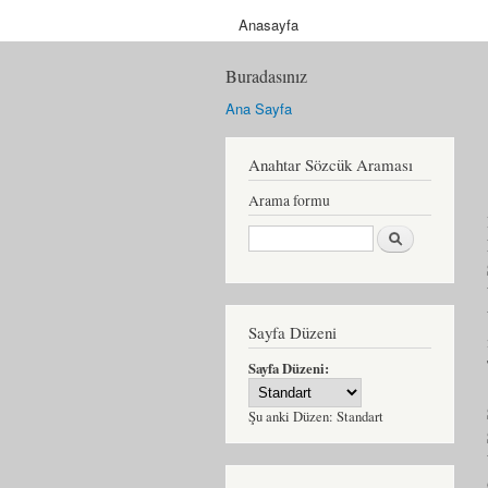
Anasayfa
Buradasınız
Ana Sayfa
Anahtar Sözcük Araması
Arama formu
Ara
Sayfa Düzeni
Sayfa Düzeni:
Şu anki Düzen:
Standart