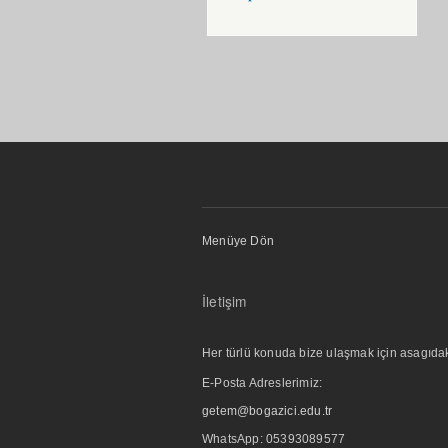
Menüye Dön
İletişim
Her türlü konuda bize ulaşmak için asagıdaki i
E-Posta Adreslerimiz:
getem@bogazici.edu.tr
WhatsApp:
05393089577