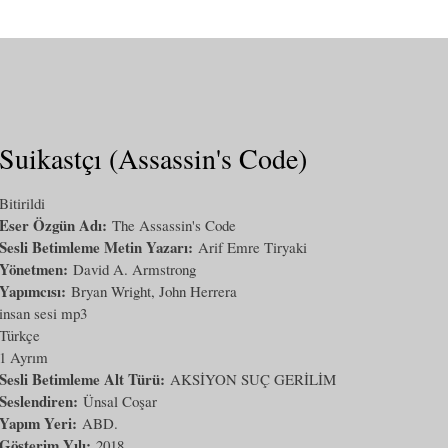
Suikastçı (Assassin's Code)
Bitirildi
Eser Özgün Adı:
The Assassin's Code
Sesli Betimleme Metin Yazarı:
Arif Emre Tiryaki
Yönetmen:
David A. Armstrong
Yapımcısı:
Bryan Wright, John Herrera
insan sesi mp3
Türkçe
1 Ayrım
Sesli Betimleme Alt Türü:
AKSİYON SUÇ GERİLİM
Seslendiren:
Ünsal Coşar
Yapım Yeri:
ABD.
Gösterim Yılı:
2018