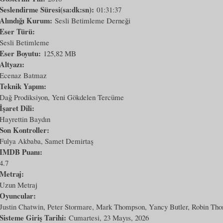
Seslendirme Süresi(sa:dk:sn):
01:31:37
Alındığı Kurum:
Sesli Betimleme Derneği
Eser Türü:
Sesli Betimleme
Eser Boyutu:
125,82 MB
Altyazı:
Ecenaz Batmaz
Teknik Yapım:
Dağ Prodiksiyon, Yeni Gökdelen Tercüme
İşaret Dili:
Hayrettin Baydın
Son Kontroller:
Fulya Akbaba, Samet Demirtaş
IMDB Puanı:
4.7
Metraj:
Uzun Metraj
Oyuncular:
Justin Chatwin, Peter Stormare, Mark Thompson, Yancy Butler, Robin Th
Sisteme Giriş Tarihi:
Cumartesi, 23 Mayıs, 2026