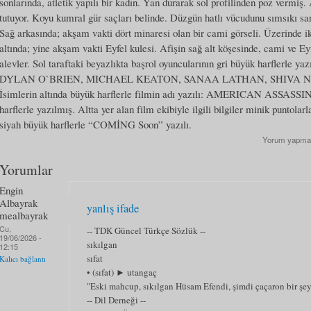
sonlarında, atletik yapılı bir kadın. Yan durarak sol profilinden poz vermiş.
tutuyor. Koyu kumral gür saçları belinde. Düzgün hatlı vücudunu sımsıkı sar
Sağ arkasında; akşam vakti dört minaresi olan bir cami görseli. Üzerinde ik
altında; yine akşam vakti Eyfel kulesi. Afişin sağ alt köşesinde, cami ve Ey
alevler. Sol taraftaki beyazlıkta başrol oyuncularının gri büyük harflerle yaz
DYLAN O`BRIEN, MICHAEL KEATON, SANAA LATHAN, SHIVA N
İsimlerin altında büyük harflerle filmin adı yazılı: AMERICAN ASSASSIN. 
harflerle yazılmış. Altta yer alan film ekibiyle ilgili bilgiler minik puntolarl
siyah büyük harflerle “COMİNG Soon” yazılı.
Yorum yapma
Yorumlar
Engin
Albayrak
yanlış ifade
mealbayrak
Cu,
-- TDK Güncel Türkçe Sözlük --
19/06/2026 -
sıkılgan
12:15
sıfat
Kalıcı bağlantı
• (sıfat) ► utangaç
"Eski mahcup, sıkılgan Hüsam Efendi, şimdi çaçaron bir şey
-- Dil Derneği --