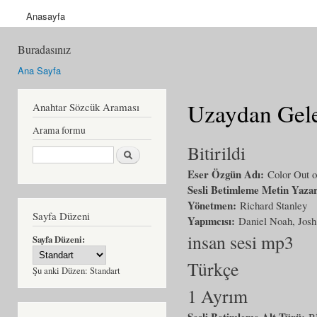
Anasayfa
Buradasınız
Ana Sayfa
Uzaydan Gel
Anahtar Sözcük Araması
Arama formu
Bitirildi
Ara
Eser Özgün Adı:
Color Out 
Sesli Betimleme Metin Yaza
Yönetmen:
Richard Stanley
Sayfa Düzeni
Yapımcısı:
Daniel Noah, Josh
insan sesi mp3
Sayfa Düzeni:
Türkçe
Şu anki Düzen:
Standart
1 Ayrım
Sesli Betimleme Alt Türü:
B