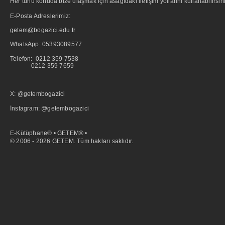
Her türlü konuda bize ulaşmak için asagıdaki iletişim yollarını kullanabilirsini
E-Posta Adreslerimiz:
getem@bogazici.edu.tr
WhatsApp:
05393089577
Telefon: 0212 359 7538
0212 359 7659
X: @getembogazici
İnstagram: @getembogazici
E-Kütüphane® • GETEM® •
© 2006 - 2026 GETEM. Tüm hakları saklıdır.