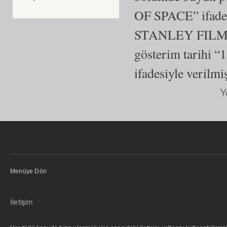
OF SPACE” ifades
STANLEY FILM” ya
gösterim tarih
ifadesiyle verilmi
Y
Menüye Dön
İletişim