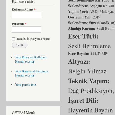
Kullanıcı girişi
Seslendiren:
Ayşegül Kalkan
Kullanıcı Adınız
*
Yapım Yeri:
ABD, Malezya, 
Gösterim Yılı:
2019
Seslendirme Süresi(sa:dk:sn
Parolanız
*
Alındığı Kurum:
Sesli Beti
Eser Türü:
Beni bu bilgisayarda hatırla
Sesli Betimleme
Eser Boyutu:
144,53 MB
Yeni Bireysel Kullanıcı
Altyazı:
Hesabı oluştur
Belgin Yılmaz
Yeni Kurumsal Kullanıcı
Hesabı oluştur
Teknik Yapım:
Yeni parola iste
Dağ Prodiksiyon,
İşaret Dili:
Hayrettin Baydın
GETEM Menü