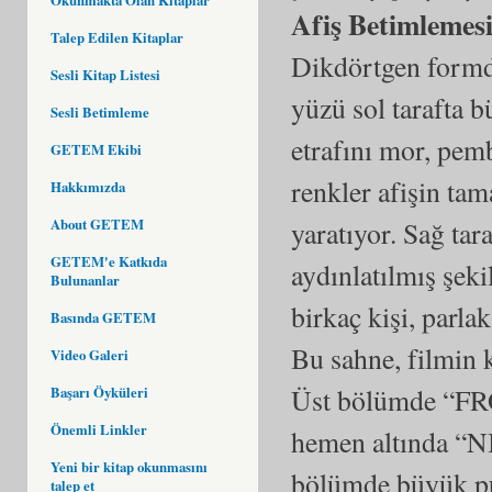
Afiş Betimlemes
Talep Edilen Kitaplar
Dikdörtgen formd
Sesli Kitap Listesi
yüzü sol tarafta 
Sesli Betimleme
etrafını mor, pem
GETEM Ekibi
renkler afişin ta
Hakkımızda
About GETEM
yaratıyor. Sağ tara
GETEM'e Katkıda
aydınlatılmış şeki
Bulunanlar
birkaç kişi, parla
Basında GETEM
Bu sahne, filmin 
Video Galeri
Üst bölümde “
Başarı Öyküleri
Önemli Linkler
hemen altında “N
Yeni bir kitap okunmasını
bölümde büyük 
talep et