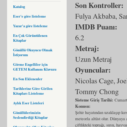
Son Kontroller:
Katalog
Fulya Akbaba, Sa
Eser'e göre listeleme
IMDB Puanı:
Yazar'a göre listeleme
6.2
En Çok Görüntülenen
Kitaplar
Metraj:
Gönüllü Okuyucu Olmak
İstiyorum
Uzun Metraj
Görme Engelliler için
Oyuncular:
GETEM Kullanım Klavuzu
Nicolas Cage, Joe
En Son Eklenenler
Tarihlerine Göre Girilen
Tommy Chong
Kitapları Listeleme
Sisteme Giriş Tarihi:
Cumart
Aylık Eser Listeleri
Konusu:
Şehir hayatından uzaklaşıp kırs
Gönüllülerimizin
Seslendirdiği Kitaplar
meteorla altüst olur. Dünyaya 
çiftlikteki toprağı, suyu, hayv
Okunmakta Olan Kitaplar