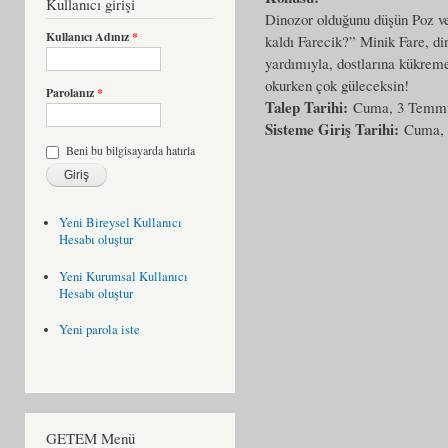
Kullanıcı girişi
Dinozor olduğunu düşün Poz v
Kullanıcı Adınız
*
kaldı Farecik?” Minik Fare, d
yardımıyla, dostlarına kükreme
okurken çok güleceksin!
Parolanız
*
Talep Tarihi:
Cuma, 3 Temmu
Sisteme Giriş Tarihi:
Cuma, 
Beni bu bilgisayarda hatırla
Yeni Bireysel Kullanıcı
Hesabı oluştur
Yeni Kurumsal Kullanıcı
Hesabı oluştur
Yeni parola iste
GETEM Menü