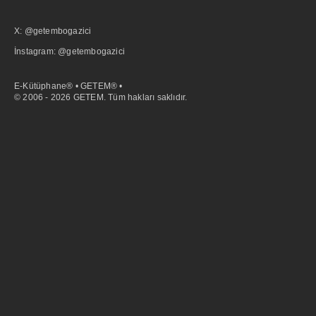
X: @getembogazici
İnstagram: @getembogazici
E-Kütüphane® • GETEM® •
© 2006 - 2026 GETEM. Tüm hakları saklıdır.