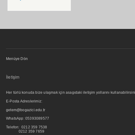
Menüye Dön
İletişim
Her türlü konuda bize ulaşmak için asagıdaki iletişim yollarını kullanabilirsini
E-Posta Adreslerimiz:
getem@bogazici.edu.tr
WhatsApp:
05393089577
Telefon: 0212 359 7538
0212 359 7659