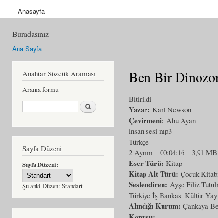
Anasayfa
Buradasınız
Ana Sayfa
Ben Bir Dinoz
Anahtar Sözcük Araması
Arama formu
Bitirildi
Ara
Yazar:
Karl Newson
Çevirmeni:
Ahu Ayan
insan sesi mp3
Türkçe
Sayfa Düzeni
2 Ayrım
00:04:16
3,91 MB
Eser Türü:
Kitap
Sayfa Düzeni:
Kitap Alt Türü:
Çocuk Kitab
Seslendiren:
Ayşe Filiz Tutu
Şu anki Düzen:
Standart
Türkiye İş Bankası Kültür Yayı
Alındığı Kurum:
Çankaya Bel
Konusu: