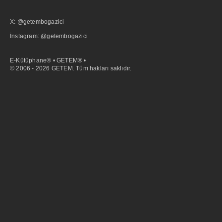
X: @getembogazici
İnstagram: @getembogazici
E-Kütüphane® • GETEM® •
© 2006 - 2026 GETEM. Tüm hakları saklıdır.