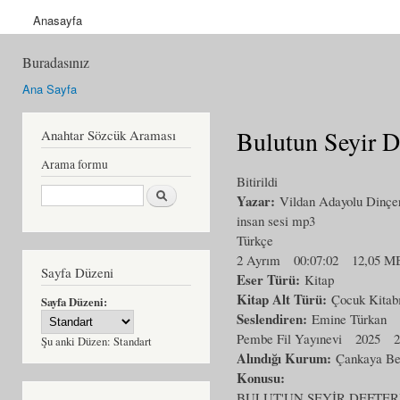
Anasayfa
Buradasınız
Ana Sayfa
Bulutun Seyir D
Anahtar Sözcük Araması
Arama formu
Bitirildi
Ara
Yazar:
Vildan Adayolu Dinçe
insan sesi mp3
Türkçe
2 Ayrım
00:07:02
12,05 M
Sayfa Düzeni
Eser Türü:
Kitap
Kitap Alt Türü:
Çocuk Kitab
Sayfa Düzeni:
Seslendiren:
Emine Türkan
Pembe Fil Yayınevi
2025
2
Şu anki Düzen:
Standart
Alındığı Kurum:
Çankaya Bel
Konusu:
BULUT'UN SEYİR DEFTERİ Masm