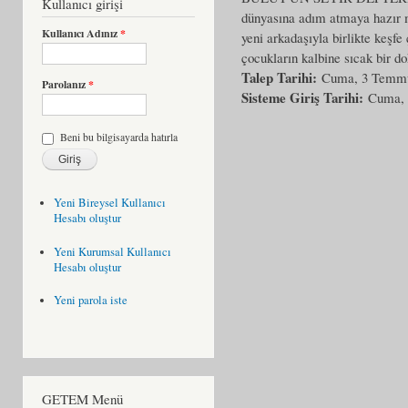
Kullanıcı girişi
dünyasına adım atmaya hazır mı
Kullanıcı Adınız
*
yeni arkadaşıyla birlikte keşfe
çocukların kalbine sıcak bir d
Talep Tarihi:
Cuma, 3 Temmu
Parolanız
*
Sisteme Giriş Tarihi:
Cuma, 
Beni bu bilgisayarda hatırla
Yeni Bireysel Kullanıcı
Hesabı oluştur
Yeni Kurumsal Kullanıcı
Hesabı oluştur
Yeni parola iste
GETEM Menü