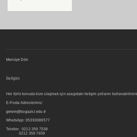
Menüye Dön
İletişim
Her türlü konuda bize ulaşmak için asagıdaki iletişim yollarını kullanabilirsini
E-Posta Adreslerimiz:
getem@bogazici.edu.tr
WhatsApp:
05393089577
Telefon: 0212 359 7538
0212 359 7659