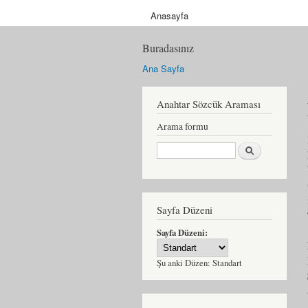
Anasayfa
Buradasınız
Ana Sayfa
Anahtar Sözcük Araması
Arama formu
Ara
Sayfa Düzeni
Sayfa Düzeni:
Şu anki Düzen:
Standart