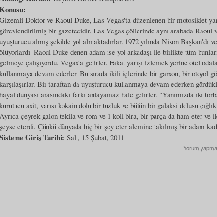
Konusu:
Gizemli Doktor ve Raoul Duke, Las Vegas'ta düzenlenen bir motosiklet yarı
görevlendirilmiş bir gazetecidir. Las Vegas çöllerinde aynı arabada Raoul
uyuşturucu almış şekilde yol almaktadırlar. 1972 yılında Nixon Başkan'dı 
ölüyorlardı. Raoul Duke denen adam ise yol arkadaşı ile birlikte tüm bunlar
gelmeye çalışıyordu. Vegas'a gelirler. Fakat yarışı izlemek yerine otel oda
kullanmaya devam ederler. Bu sırada ikili içlerinde bir garson, bir otoyol gör
karşılaşırlar. Bir taraftan da uyuşturucu kullanmaya devam ederken gördükler
hayal dünyası arasındaki farkı anlayamaz hale gelirler. "Yanımızda iki torb
kurutucu asit, yarısı kokain dolu bir tuzluk ve bütün bir galaksi dolusu çığlık 
Ayrıca çeyrek galon tekila ve rom ve 1 koli bira, bir parça da ham eter ve i
şeyse eterdi. Çünkü dünyada hiç bir şey eter alemine takılmış bir adam ka
Sisteme Giriş Tarihi:
Salı, 15 Şubat, 2011
Yorum yapma