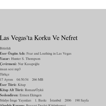
Las Vegas'ta Korku Ve Nefret
Bitirildi
Eser Özgün Adı:
Fear and Loathing in Las Vegas
Yazar:
Hunter S. Thompson
Çevirmeni:
Nur Kasapoğlu
insan sesi mp3
Türkçe
17 Ayrım
04:50:54
266 MB
Eser Türü:
Kitap
Kitap Alt Türü:
Roman/Öykü
Seslendiren:
Ermen Ekingen
Stüdyo İmge Yayınları
1. Baskı
İstanbul
2006
190 Sayfa
Alındığı Kurum:
Beyazıt Devlet Kütüphanesi