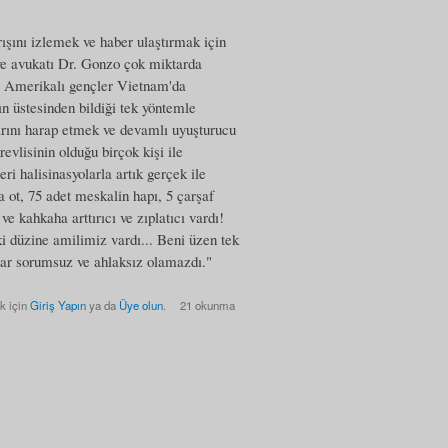
şını izlemek ve haber ulaştırmak için
 ve avukatı Dr. Gonzo çok miktarda
ve Amerikalı gençler Vietnam'da
ın üstesinden bildiği tek yöntemle
larını harap etmek ve devamlı uyuşturucu
evlisinin olduğu birçok kişi ile
i halisinasyolarla artık gerçek ile
a ot, 75 adet meskalin hapı, 5 çarşaf
ve kahkaha arttırıcı ve zıplatıcı vardı!
ki düzine amilimiz vardı... Beni üzen tek
dar sorumsuz ve ahlaksız olamazdı."
k için
Giriş Yapın
ya da
Üye olun
.
21 okunma