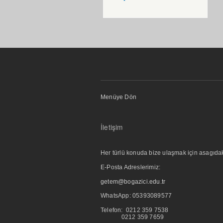
Menüye Dön
İletişim
Her türlü konuda bize ulaşmak için asagıdaki i
E-Posta Adreslerimiz:
getem@bogazici.edu.tr
WhatsApp:
05393089577
Telefon: 0212 359 7538
0212 359 7659