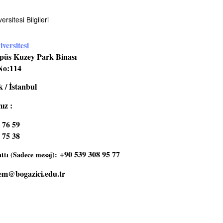
rsitesi Bilgileri
versitesi
üs Kuzey Park Binası
No:114
 / İstanbul
ız :
 76 59
 75 38
+90 539 308 95 77
tı (Sadece mesaj):
em@bogazici.edu.tr