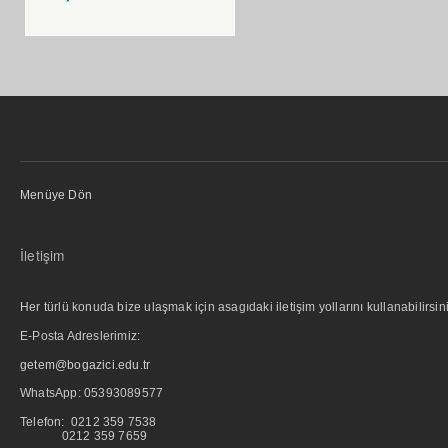
Menüye Dön
İletişim
Her türlü konuda bize ulaşmak için asagıdaki iletişim yollarını kullanabilirsini
E-Posta Adreslerimiz:
getem@bogazici.edu.tr
WhatsApp:
05393089577
Telefon: 0212 359 7538
0212 359 7659