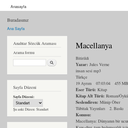
Anasayfa
Buradasınız
Ana Sayfa
Macellanya
Anahtar Sözcük Araması
Arama formu
Bitirildi
Ara
Yazar:
Jules Verne
insan sesi mp3
Türkçe
19 Ayrım
07:03:04
455 M
Sayfa Düzeni
Eser Türü:
Kitap
Kitap Alt Türü:
Roman/Öyk
Sayfa Düzeni:
Seslendiren:
Münip Öber
Tübitak Yayınları
2. Baskı
Şu anki Düzen:
Standart
Konusu:
Macellanya: Dünyanın bir ucun
Kaw-djer, tam bağımsızlık içi