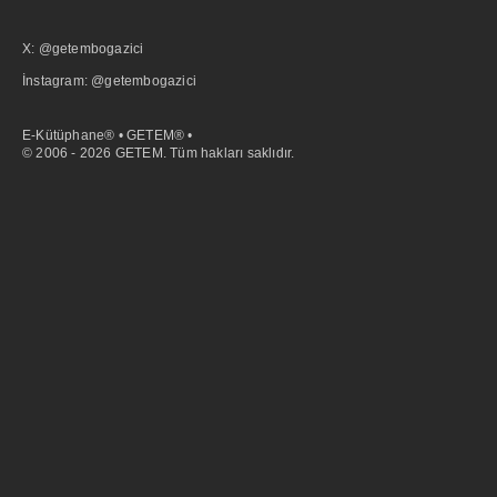
X: @getembogazici
İnstagram: @getembogazici
E-Kütüphane® • GETEM® •
© 2006 - 2026 GETEM. Tüm hakları saklıdır.