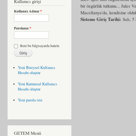
Kullanıcı girişi
bir özgürlük tutkunu... Jules
Kullanıcı Adınız
*
Macellanya'da, kendisine olduk
Sisteme Giriş Tarihi:
Salı, 5
Parolanız
*
Beni bu bilgisayarda hatırla
Yeni Bireysel Kullanıcı
Hesabı oluştur
Yeni Kurumsal Kullanıcı
Hesabı oluştur
Yeni parola iste
GETEM Menü