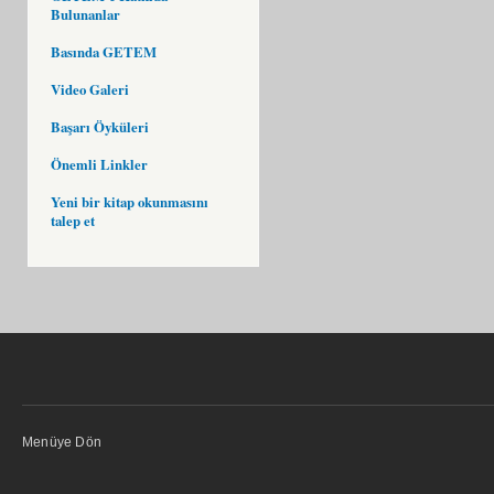
Bulunanlar
Basında GETEM
Video Galeri
Başarı Öyküleri
Önemli Linkler
Yeni bir kitap okunmasını
talep et
Menüye Dön