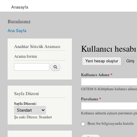
Anasayfa
Buradasınız
Ana Sayfa
Kullanıcı hesabı
Anahtar Sözcük Araması
Arama formu
Yeni hesap oluştur
Giriş
(
Ara
Kullanıcı Adınız
*
GETEM E-Kütüphane kullanıcı adınızı 
Sayfa Düzeni
Parolanız
*
Sayfa Düzeni:
Kullanıcı adınızla eşleşen parolanızı gir
Şu anki Düzen:
Standart
Beni bu bilgisayarda hatırla