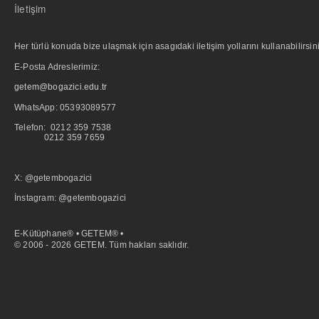
İletişim
Her türlü konuda bize ulaşmak için asagıdaki iletişim yollarını kullanabilirsini
E-Posta Adreslerimiz:
getem@bogazici.edu.tr
WhatsApp:
05393089577
Telefon: 0212 359 7538
0212 359 7659
X: @getembogazici
İnstagram: @getembogazici
E-Kütüphane® • GETEM® •
© 2006 - 2026 GETEM. Tüm hakları saklıdır.