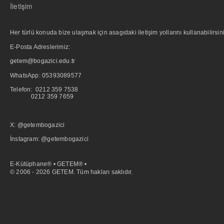
İletişim
Her türlü konuda bize ulaşmak için asagıdaki iletişim yollarını kullanabilirsini
E-Posta Adreslerimiz:
getem@bogazici.edu.tr
WhatsApp:
05393089577
Telefon: 0212 359 7538
0212 359 7659
X: @getembogazici
İnstagram: @getembogazici
E-Kütüphane® • GETEM® •
© 2006 - 2026 GETEM. Tüm hakları saklıdır.