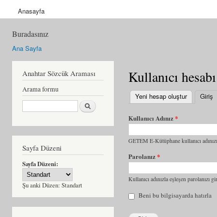
Anasayfa
Buradasınız
Ana Sayfa
Kullanıcı hesabı
Anahtar Sözcük Araması
Arama formu
Yeni hesap oluştur
Giriş
(
Ara
Kullanıcı Adınız
*
GETEM E-Kütüphane kullanıcı adınızı 
Sayfa Düzeni
Parolanız
*
Sayfa Düzeni:
Kullanıcı adınızla eşleşen parolanızı gir
Şu anki Düzen:
Standart
Beni bu bilgisayarda hatırla