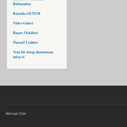
Bulunanlar
Basında GETEM
Video Galeri
Başarı Öyküleri
Önemli Linkler
Yeni bir kitap okunmasını
talep et
Menüye Dön