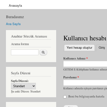
Anasayfa
Buradasınız
Ana Sayfa
Kullanıcı hesabı
Anahtar Sözcük Araması
Arama formu
Yeni hesap oluştur
Giriş
(
Ara
Kullanıcı Adınız
*
GETEM E-Kütüphane kullanıcı adınızı 
Sayfa Düzeni
Parolanız
*
Sayfa Düzeni:
Kullanıcı adınızla eşleşen parolanızı gir
Şu anki Düzen:
Standart
Beni bu bilgisayarda hatırla