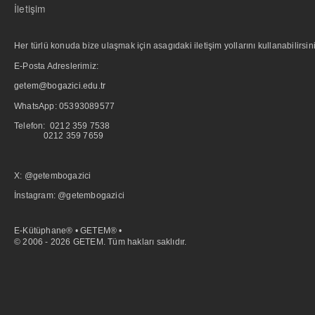
İletişim
Her türlü konuda bize ulaşmak için asagıdaki iletişim yollarını kullanabilirsini
E-Posta Adreslerimiz:
getem@bogazici.edu.tr
WhatsApp:
05393089577
Telefon: 0212 359 7538
0212 359 7659
X: @getembogazici
İnstagram: @getembogazici
E-Kütüphane® • GETEM® •
© 2006 - 2026 GETEM. Tüm hakları saklıdır.