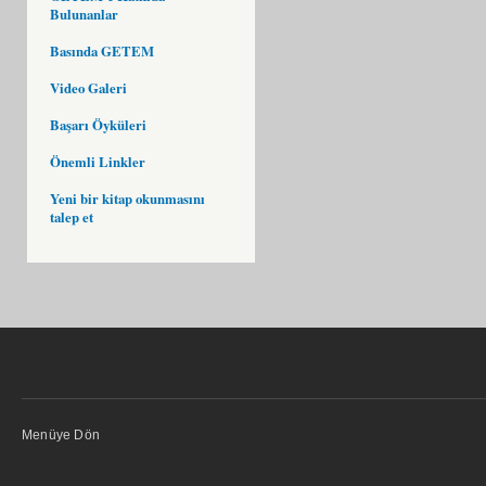
Bulunanlar
Basında GETEM
Video Galeri
Başarı Öyküleri
Önemli Linkler
Yeni bir kitap okunmasını
talep et
Menüye Dön