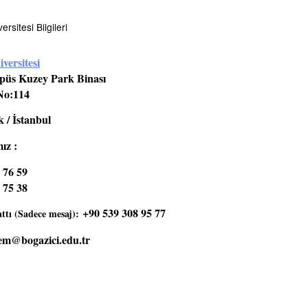
rsitesi Bilgileri
versitesi
üs Kuzey Park Binası
No:114
 / İstanbul
ız :
 76 59
 75 38
+90 539 308 95 77
tı (Sadece mesaj):
em@bogazici.edu.tr