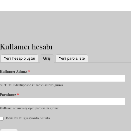
Kullanıcı hesabı
Yeni hesap oluştur
Giriş
(etkin sekme)
Yeni parola iste
Kullanıcı Adınız
*
GETEM E-Kütüphane kullanıcı adınızı giriniz.
Parolanız
*
Kullanıcı adınızla eşleşen parolanızı giriniz.
Beni bu bilgisayarda hatırla