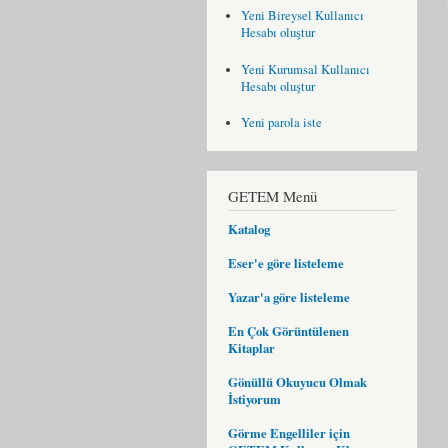
Yeni Bireysel Kullanıcı
Hesabı oluştur
Yeni Kurumsal Kullanıcı
Hesabı oluştur
Yeni parola iste
GETEM Menü
Katalog
Eser'e göre listeleme
Yazar'a göre listeleme
En Çok Görüntülenen
Kitaplar
Gönüllü Okuyucu Olmak
İstiyorum
Görme Engelliler için