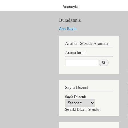
Anasayfa
Buradasınız
Ana Sayfa
Anahtar Sözcük Araması
Arama formu
Ara
Sayfa Düzeni
Sayfa Düzeni:
Şu anki Düzen:
Standart