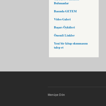
Bulunanlar
Basında GETEM
Video Galeri
Başarı Öyküleri
Önemli Linkler
Yeni bir kitap okunmasını
talep et
Menüye Dön