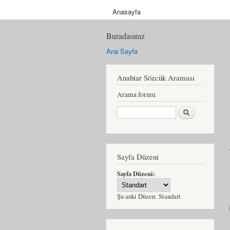
Anasayfa
Buradasınız
Ana Sayfa
Anahtar Sözcük Araması
Arama formu
Ara
Sayfa Düzeni
Sayfa Düzeni:
Şu anki Düzen:
Standart