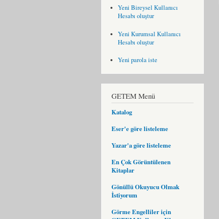
Yeni Bireysel Kullanıcı
Hesabı oluştur
Yeni Kurumsal Kullanıcı
Hesabı oluştur
Yeni parola iste
GETEM Menü
Katalog
Eser'e göre listeleme
Yazar'a göre listeleme
En Çok Görüntülenen
Kitaplar
Gönüllü Okuyucu Olmak
İstiyorum
Görme Engelliler için