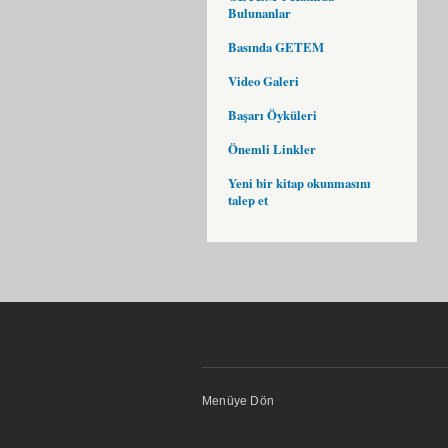
Bulunanlar
Basında GETEM
Video Galeri
Başarı Öyküleri
Önemli Linkler
Yeni bir kitap okunmasını
talep et
Menüye Dön