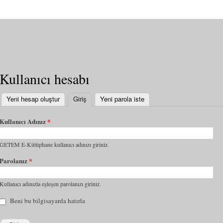
Kullanıcı hesabı
Yeni hesap oluştur
Giriş
(etkin sekme)
Yeni parola iste
Kullanıcı Adınız
*
GETEM E-Kütüphane kullanıcı adınızı giriniz.
Parolanız
*
Kullanıcı adınızla eşleşen parolanızı giriniz.
Beni bu bilgisayarda hatırla