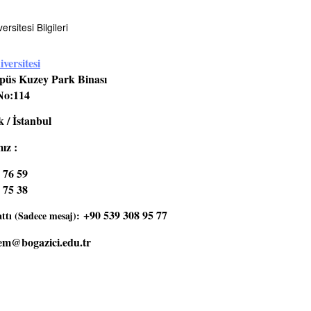
rsitesi Bilgileri
versitesi
üs Kuzey Park Binası
No:114
 / İstanbul
ız :
 76 59
 75 38
+90 539 308 95 77
tı (Sadece mesaj):
em@bogazici.edu.tr