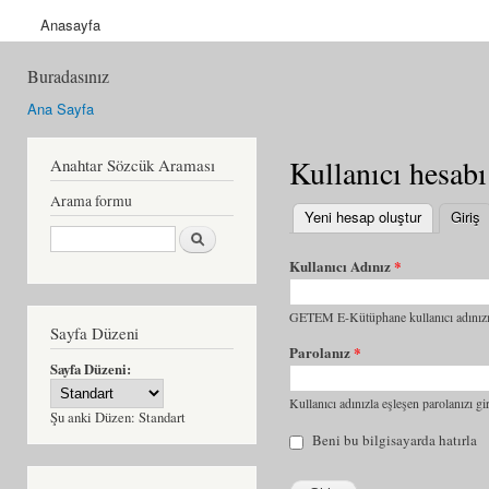
Anasayfa
Buradasınız
Ana Sayfa
Kullanıcı hesabı
Anahtar Sözcük Araması
Arama formu
Yeni hesap oluştur
Giriş
(
Ara
Kullanıcı Adınız
*
GETEM E-Kütüphane kullanıcı adınızı 
Sayfa Düzeni
Parolanız
*
Sayfa Düzeni:
Kullanıcı adınızla eşleşen parolanızı gir
Şu anki Düzen:
Standart
Beni bu bilgisayarda hatırla