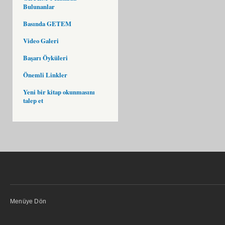
Bulunanlar
Basında GETEM
Video Galeri
Başarı Öyküleri
Önemli Linkler
Yeni bir kitap okunmasını
talep et
Menüye Dön