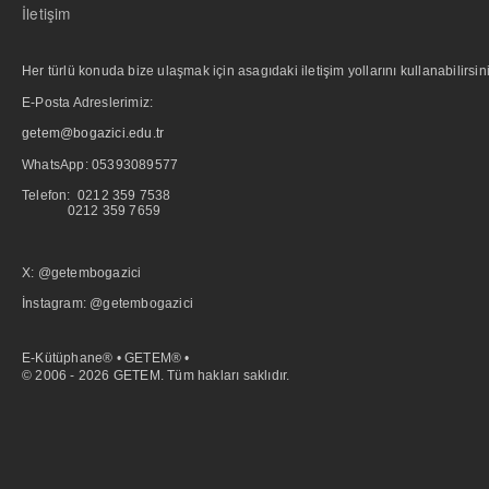
İletişim
Her türlü konuda bize ulaşmak için asagıdaki iletişim yollarını kullanabilirsini
E-Posta Adreslerimiz:
getem@bogazici.edu.tr
WhatsApp:
05393089577
Telefon: 0212 359 7538
0212 359 7659
X: @getembogazici
İnstagram: @getembogazici
E-Kütüphane® • GETEM® •
© 2006 - 2026 GETEM. Tüm hakları saklıdır.