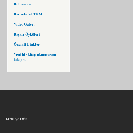
Bulunanlar
Basında GETEM
Video Galeri
Başarı Öyküleri
Önemli Linkler
Yeni bir kitap okunmasını
talep et
Menüye Dön