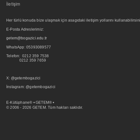
İletişim
Her türlü konuda bize ulaşmak için asagıdaki iletişim yollarını kullanabilirsini
E-Posta Adreslerimiz:
getem@bogazici.edu.tr
WhatsApp:
05393089577
Telefon: 0212 359 7538
0212 359 7659
X: @getembogazici
İnstagram: @getembogazici
E-Kütüphane® • GETEM® •
© 2006 - 2026 GETEM. Tüm hakları saklıdır.