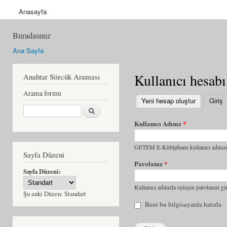
Anasayfa
Buradasınız
Ana Sayfa
Kullanıcı hesabı
Anahtar Sözcük Araması
Arama formu
Yeni hesap oluştur
Giriş
(
Ara
Kullanıcı Adınız
*
GETEM E-Kütüphane kullanıcı adınızı 
Sayfa Düzeni
Parolanız
*
Sayfa Düzeni:
Kullanıcı adınızla eşleşen parolanızı gir
Şu anki Düzen:
Standart
Beni bu bilgisayarda hatırla