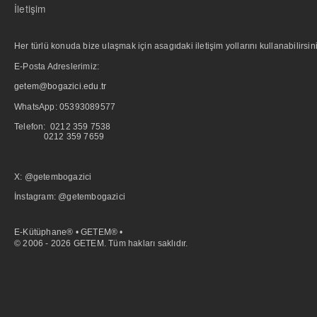
İletişim
Her türlü konuda bize ulaşmak için asagıdaki iletişim yollarını kullanabilirsini
E-Posta Adreslerimiz:
getem@bogazici.edu.tr
WhatsApp:
05393089577
Telefon: 0212 359 7538
0212 359 7659
X: @getembogazici
İnstagram: @getembogazici
E-Kütüphane® • GETEM® •
© 2006 - 2026 GETEM. Tüm hakları saklıdır.