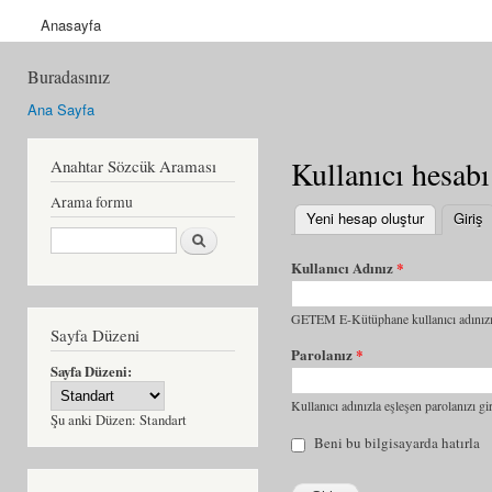
Anasayfa
Buradasınız
Ana Sayfa
Kullanıcı hesabı
Anahtar Sözcük Araması
Arama formu
Yeni hesap oluştur
Giriş
(
Ara
Kullanıcı Adınız
*
GETEM E-Kütüphane kullanıcı adınızı 
Sayfa Düzeni
Parolanız
*
Sayfa Düzeni:
Kullanıcı adınızla eşleşen parolanızı gir
Şu anki Düzen:
Standart
Beni bu bilgisayarda hatırla