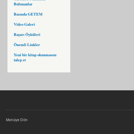
Bulunanlar
Basında GETEM
Video Galeri
Başarı Öyküleri
Önemli Linkler
Yeni bir kitap okunmasını
talep et
Menüye Dön