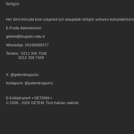
İletişim
Her türlü konuda bize ulaşmak için asagıdaki iletişim yollarını kullanabilirsini
E-Posta Adreslerimiz:
getem@bogazici.edu.tr
WhatsApp:
05393089577
Telefon: 0212 359 7538
0212 359 7659
X: @getembogazici
İnstagram: @getembogazici
E-Kütüphane® • GETEM® •
© 2006 - 2026 GETEM. Tüm hakları saklıdır.