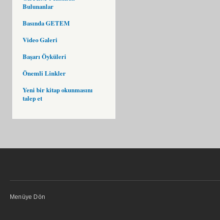
Bulunanlar
Basında GETEM
Video Galeri
Başarı Öyküleri
Önemli Linkler
Yeni bir kitap okunmasını
talep et
Menüye Dön