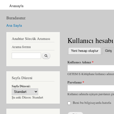
Anasayfa
Buradasınız
Ana Sayfa
Kullanıcı hesabı
Anahtar Sözcük Araması
Arama formu
Yeni hesap oluştur
Giriş
(
Ara
Kullanıcı Adınız
*
GETEM E-Kütüphane kullanıcı adınızı 
Sayfa Düzeni
Parolanız
*
Sayfa Düzeni:
Kullanıcı adınızla eşleşen parolanızı gir
Şu anki Düzen:
Standart
Beni bu bilgisayarda hatırla