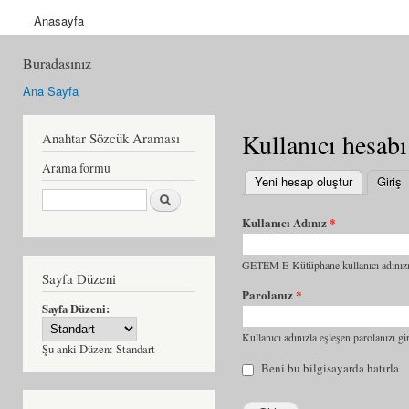
Anasayfa
Buradasınız
Ana Sayfa
Kullanıcı hesabı
Anahtar Sözcük Araması
Arama formu
Yeni hesap oluştur
Giriş
(
Ara
Kullanıcı Adınız
*
GETEM E-Kütüphane kullanıcı adınızı 
Sayfa Düzeni
Parolanız
*
Sayfa Düzeni:
Kullanıcı adınızla eşleşen parolanızı gir
Şu anki Düzen:
Standart
Beni bu bilgisayarda hatırla