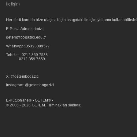
İletişim
Her türlü konuda bize ulaşmak için asagıdaki iletişim yollarını kullanabilirsini
E-Posta Adreslerimiz:
getem@bogazici.edu.tr
WhatsApp:
05393089577
Telefon: 0212 359 7538
0212 359 7659
X: @getembogazici
İnstagram: @getembogazici
E-Kütüphane® • GETEM® •
© 2006 - 2026 GETEM. Tüm hakları saklıdır.