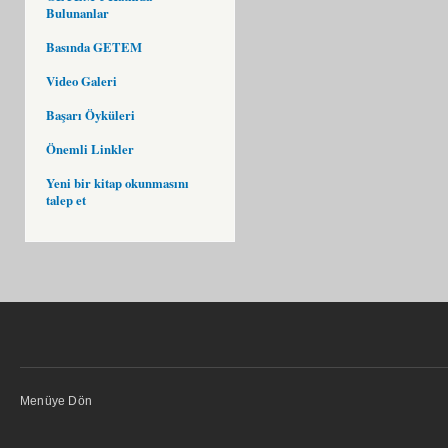
Bulunanlar
Basında GETEM
Video Galeri
Başarı Öyküleri
Önemli Linkler
Yeni bir kitap okunmasını
talep et
Menüye Dön