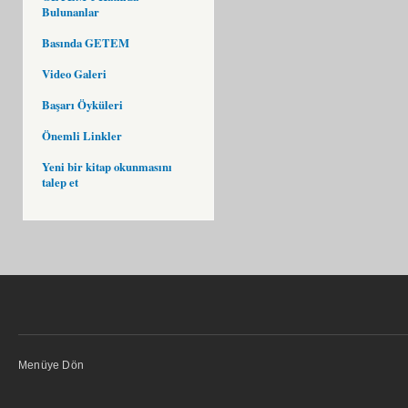
Bulunanlar
Basında GETEM
Video Galeri
Başarı Öyküleri
Önemli Linkler
Yeni bir kitap okunmasını
talep et
Menüye Dön