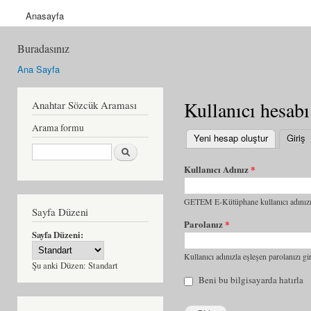
Anasayfa
Buradasınız
Ana Sayfa
Kullanıcı hesabı
Anahtar Sözcük Araması
Arama formu
Yeni hesap oluştur
Giriş
(
Ara
Kullanıcı Adınız
*
GETEM E-Kütüphane kullanıcı adınızı 
Sayfa Düzeni
Parolanız
*
Sayfa Düzeni:
Kullanıcı adınızla eşleşen parolanızı gir
Şu anki Düzen:
Standart
Beni bu bilgisayarda hatırla