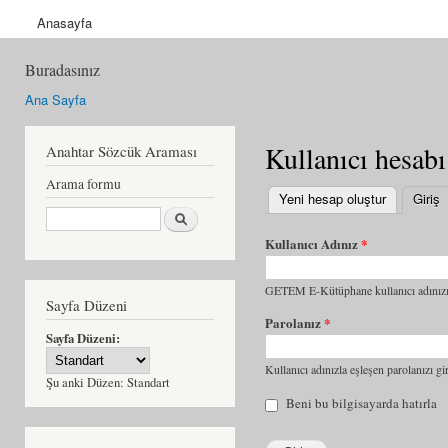
Anasayfa
Buradasınız
Ana Sayfa
Kullanıcı hesabı
Anahtar Sözcük Araması
Arama formu
Yeni hesap oluştur
Giriş
(
Ara
Kullanıcı Adınız
*
GETEM E-Kütüphane kullanıcı adınızı 
Sayfa Düzeni
Parolanız
*
Sayfa Düzeni:
Kullanıcı adınızla eşleşen parolanızı gir
Şu anki Düzen:
Standart
Beni bu bilgisayarda hatırla