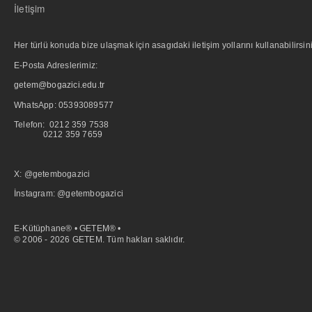
İletişim
Her türlü konuda bize ulaşmak için asagıdaki iletişim yollarını kullanabilirsini
E-Posta Adreslerimiz:
getem@bogazici.edu.tr
WhatsApp:
05393089577
Telefon: 0212 359 7538
0212 359 7659
X: @getembogazici
İnstagram: @getembogazici
E-Kütüphane® • GETEM® •
© 2006 - 2026 GETEM. Tüm hakları saklıdır.