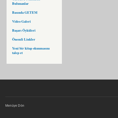
Bulunanlar
Basında GETEM
Video Galeri
Başarı Öyküleri
Önemli Linkler
Yeni bir kitap okunmasını
talep et
Menüye Dön