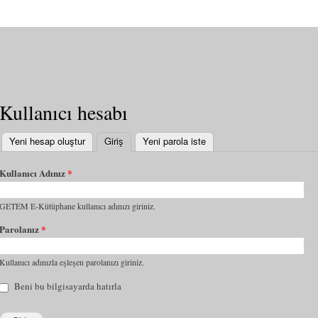
Kullanıcı hesabı
Yeni hesap oluştur
Giriş
(etkin sekme)
Yeni parola iste
Kullanıcı Adınız
*
GETEM E-Kütüphane kullanıcı adınızı giriniz.
Parolanız
*
Kullanıcı adınızla eşleşen parolanızı giriniz.
Beni bu bilgisayarda hatırla