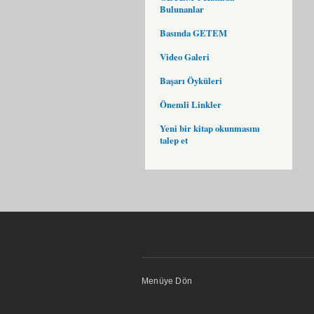
Bulunanlar
Basında GETEM
Video Galeri
Başarı Öyküleri
Önemli Linkler
Yeni bir kitap okunmasını
talep et
Menüye Dön