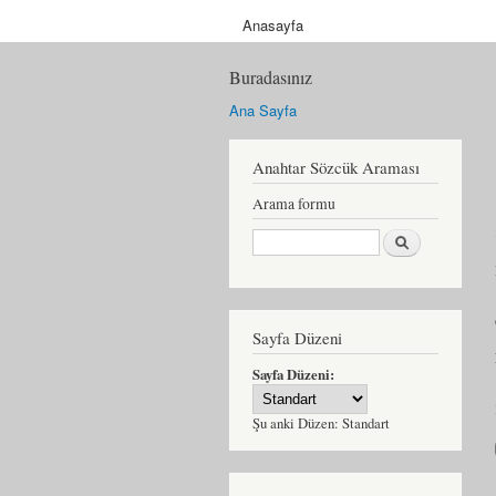
Anasayfa
Buradasınız
Ana Sayfa
Anahtar Sözcük Araması
Arama formu
Ara
Sayfa Düzeni
Sayfa Düzeni:
Şu anki Düzen:
Standart