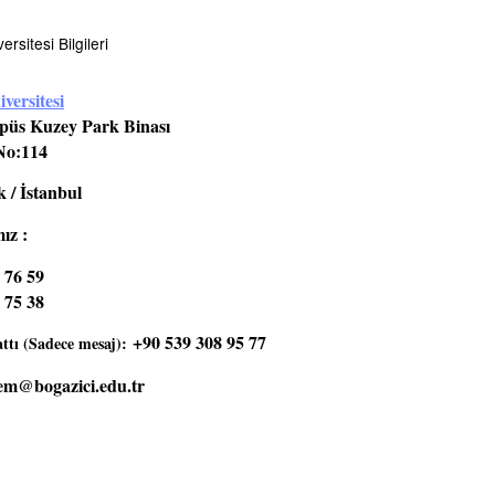
rsitesi Bilgileri
versitesi
üs Kuzey Park Binası
No:114
 / İstanbul
ız :
 76 59
 75 38
+90 539 308 95 77
tı (Sadece mesaj):
em@bogazici.edu.tr