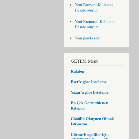
Yeni Bireysel Kullanıcı
Hesabı oluştur
Yeni Kurumsal Kullanıcı
Hesabı oluştur
Yeni parola iste
GETEM Menü
Katalog
Eser'e göre listeleme
Yazar'a göre listeleme
En Çok Görüntülenen
Kitaplar
Gönüllü Okuyucu Olmak
İstiyorum
Görme Engelliler için