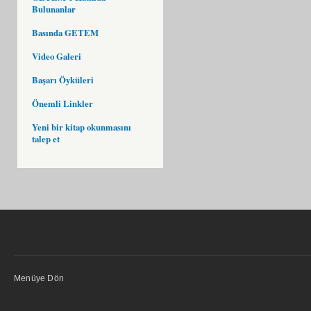
Bulunanlar
Basında GETEM
Video Galeri
Başarı Öyküleri
Önemli Linkler
Yeni bir kitap okunmasını
talep et
Menüye Dön