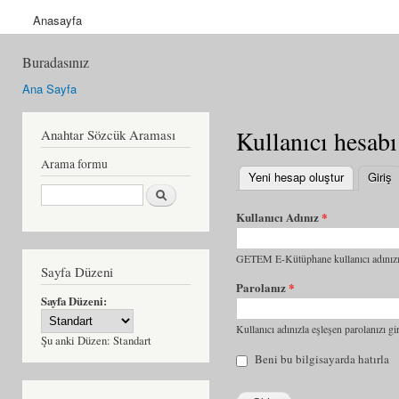
Anasayfa
Buradasınız
Ana Sayfa
Kullanıcı hesabı
Anahtar Sözcük Araması
Arama formu
Yeni hesap oluştur
Giriş
(
Ara
Kullanıcı Adınız
*
GETEM E-Kütüphane kullanıcı adınızı 
Sayfa Düzeni
Parolanız
*
Sayfa Düzeni:
Kullanıcı adınızla eşleşen parolanızı gir
Şu anki Düzen:
Standart
Beni bu bilgisayarda hatırla