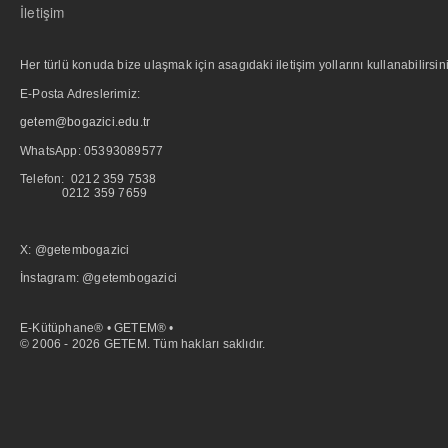
İletişim
Her türlü konuda bize ulaşmak için asagıdaki iletişim yollarını kullanabilirsini
E-Posta Adreslerimiz:
getem@bogazici.edu.tr
WhatsApp:
05393089577
Telefon: 0212 359 7538
0212 359 7659
X: @getembogazici
İnstagram: @getembogazici
E-Kütüphane® • GETEM® •
© 2006 - 2026 GETEM. Tüm hakları saklıdır.