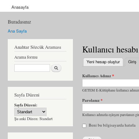
Anasayfa
Buradasınız
Ana Sayfa
Kullanıcı hesabı
Anahtar Sözcük Araması
Arama formu
Yeni hesap oluştur
Giriş
(
Ara
Kullanıcı Adınız
*
GETEM E-Kütüphane kullanıcı adınızı 
Sayfa Düzeni
Parolanız
*
Sayfa Düzeni:
Kullanıcı adınızla eşleşen parolanızı gir
Şu anki Düzen:
Standart
Beni bu bilgisayarda hatırla