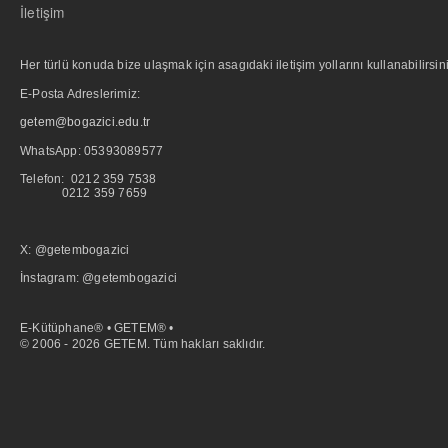
İletişim
Her türlü konuda bize ulaşmak için asagıdaki iletişim yollarını kullanabilirsini
E-Posta Adreslerimiz:
getem@bogazici.edu.tr
WhatsApp:
05393089577
Telefon: 0212 359 7538
0212 359 7659
X: @getembogazici
İnstagram: @getembogazici
E-Kütüphane® • GETEM® •
© 2006 - 2026 GETEM. Tüm hakları saklıdır.