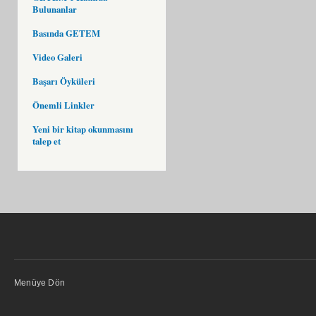
Bulunanlar
Basında GETEM
Video Galeri
Başarı Öyküleri
Önemli Linkler
Yeni bir kitap okunmasını
talep et
Menüye Dön