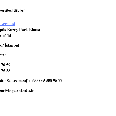
rsitesi Bilgileri
versitesi
üs Kuzey Park Binası
No:114
 / İstanbul
ız :
 76 59
 75 38
+90 539 308 95 77
tı (Sadece mesaj):
em@bogazici.edu.tr