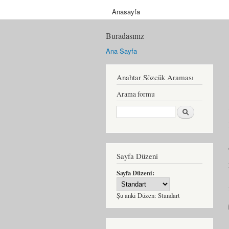
Anasayfa
Buradasınız
Ana Sayfa
Anahtar Sözcük Araması
Arama formu
Ara
Sayfa Düzeni
Sayfa Düzeni:
Şu anki Düzen:
Standart