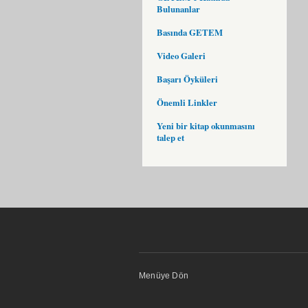
Bulunanlar
Basında GETEM
Video Galeri
Başarı Öyküleri
Önemli Linkler
Yeni bir kitap okunmasını
talep et
Menüye Dön