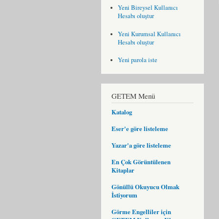
Yeni Bireysel Kullanıcı
Hesabı oluştur
Yeni Kurumsal Kullanıcı
Hesabı oluştur
Yeni parola iste
GETEM Menü
Katalog
Eser'e göre listeleme
Yazar'a göre listeleme
En Çok Görüntülenen
Kitaplar
Gönüllü Okuyucu Olmak
İstiyorum
Görme Engelliler için