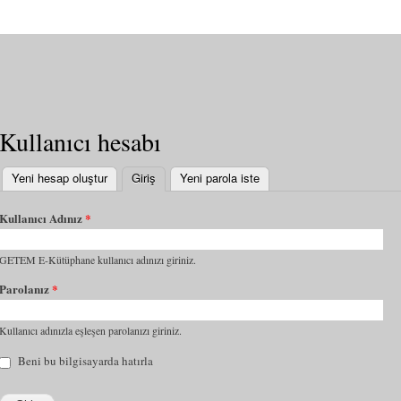
Kullanıcı hesabı
Yeni hesap oluştur
Giriş
(etkin sekme)
Yeni parola iste
Kullanıcı Adınız
*
GETEM E-Kütüphane kullanıcı adınızı giriniz.
Parolanız
*
Kullanıcı adınızla eşleşen parolanızı giriniz.
Beni bu bilgisayarda hatırla