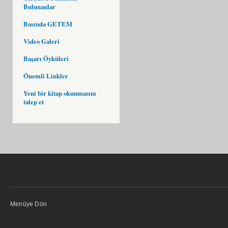
Bulunanlar
Basında GETEM
Video Galeri
Başarı Öyküleri
Önemli Linkler
Yeni bir kitap okunmasını
talep et
Menüye Dön