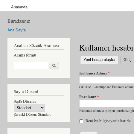
Anasayfa
Buradasınız
Ana Sayfa
Kullanıcı hesabı
Anahtar Sözcük Araması
Arama formu
Yeni hesap oluştur
Giriş
(
Ara
Kullanıcı Adınız
*
GETEM E-Kütüphane kullanıcı adınızı 
Sayfa Düzeni
Parolanız
*
Sayfa Düzeni:
Kullanıcı adınızla eşleşen parolanızı gir
Şu anki Düzen:
Standart
Beni bu bilgisayarda hatırla