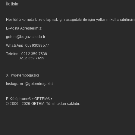
İletişim
Her türlü konuda bize ulaşmak için asagıdaki iletişim yollarını kullanabilirsini
E-Posta Adreslerimiz:
getem@bogazici.edu.tr
WhatsApp:
05393089577
Telefon: 0212 359 7538
0212 359 7659
X: @getembogazici
İnstagram: @getembogazici
E-Kütüphane® • GETEM® •
© 2006 - 2026 GETEM. Tüm hakları saklıdır.