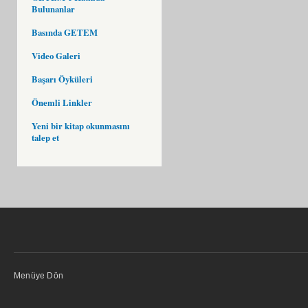
Bulunanlar
Basında GETEM
Video Galeri
Başarı Öyküleri
Önemli Linkler
Yeni bir kitap okunmasını
talep et
Menüye Dön