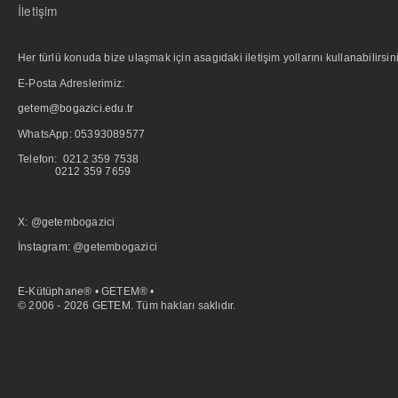
İletişim
Her türlü konuda bize ulaşmak için asagıdaki iletişim yollarını kullanabilirsini
E-Posta Adreslerimiz:
getem@bogazici.edu.tr
WhatsApp:
05393089577
Telefon: 0212 359 7538
0212 359 7659
X: @getembogazici
İnstagram: @getembogazici
E-Kütüphane® • GETEM® •
© 2006 - 2026 GETEM. Tüm hakları saklıdır.