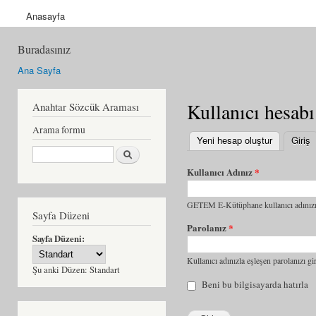
Anasayfa
Buradasınız
Ana Sayfa
Kullanıcı hesabı
Anahtar Sözcük Araması
Arama formu
Yeni hesap oluştur
Giriş
(
Ara
Kullanıcı Adınız
*
GETEM E-Kütüphane kullanıcı adınızı 
Sayfa Düzeni
Parolanız
*
Sayfa Düzeni:
Kullanıcı adınızla eşleşen parolanızı gir
Şu anki Düzen:
Standart
Beni bu bilgisayarda hatırla